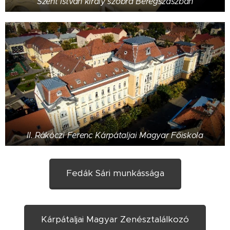
Szent István király szobra Beregszászban
II. Rákóczi Ferenc Kárpátaljai Magyar Főiskola
Fedák Sári munkássága
Kárpátaljai Magyar Zenésztalálkozó