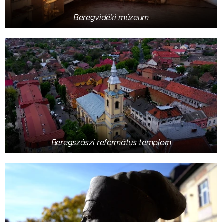
Beregvidéki múzeum
Beregszászi református templom