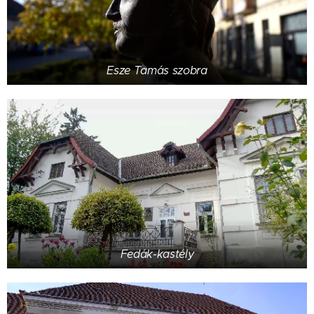
Esze Tamás szobra
Fedák-kastély