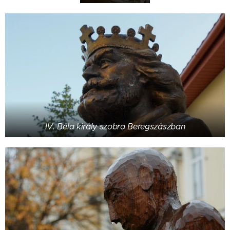
IV. Béla király szobra Beregszászban