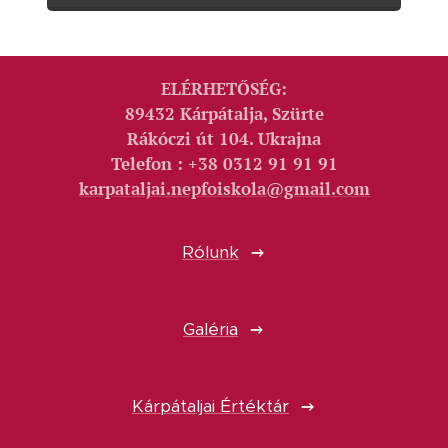
ELÉRHETŐSÉG:
89432 Kárpátalja, Szürte
Rákóczi út 104. Ukrajna
Telefon : +38 0312 91 91 91
karpataljai.nepfoiskola@gmail.com
Rólunk
Galéria
Kárpátaljai Értéktár