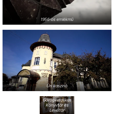
1956-os emlékmű
Úri kaszinó
Bendász István
Görögkatolikus
Könyvtár és
Levéltár