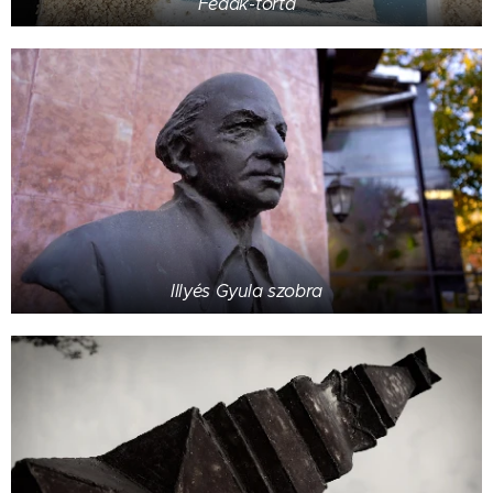
Fedák-torta
Illyés Gyula szobra