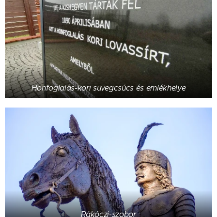
Honfoglalás-kori süvegcsúcs és emlékhelye
Rákóczi-szobor