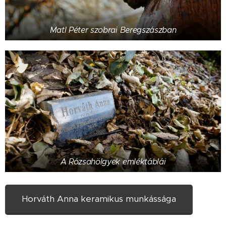
Matl Péter szobrai Beregszászban
A Rózsahölgyek emléktáblái
Horváth Anna keramikus munkássága