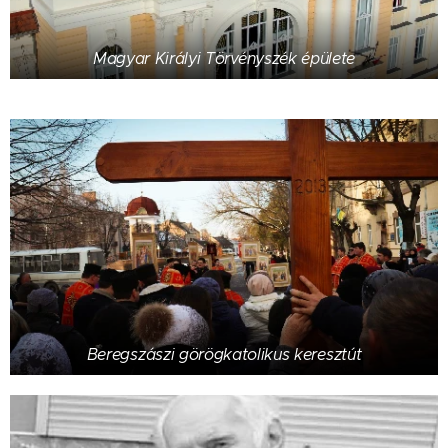
Magyar Királyi Törvényszék épülete
Beregszászi görögkatolikus keresztút