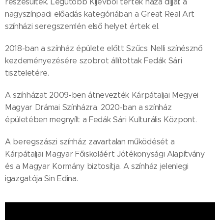
részesültek. Legutóbb Kijevből tértek haza díjjal: a
nagyszínpadi előadás kategóriában a Great Real Art
színházi seregszemlén első helyet értek el.
2018-ban a színház épülete előtt Szűcs Nelli színésznő
kezdeményezésére szobrot állítottak Fedák Sári
tiszteletére.
A színházat 2009-ben átnevezték Kárpátaljai Megyei
Magyar Drámai Színházra. 2020-ban a színház
épületében megnyílt a Fedák Sári Kulturális Központ.
A beregszászi színház zavartalan működését a
Kárpátaljai Magyar Főiskoláért Jótékonysági Alapítvány
és a Magyar Kormány biztosítja. A színház jelenlegi
igazgatója Sin Edina.