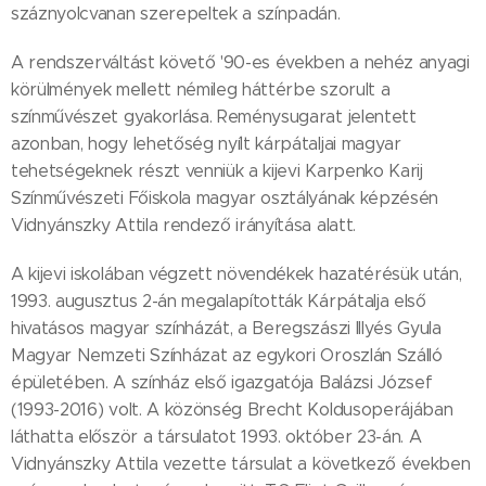
száznyolcvanan szerepeltek a színpadán.
A rendszerváltást követő '90-es években a nehéz anyagi
körülmények mellett némileg háttérbe szorult a
színművészet gyakorlása. Reménysugarat jelentett
azonban, hogy lehetőség nyílt kárpátaljai magyar
tehetségeknek részt venniük a kijevi Karpenko Karij
Színművészeti Főiskola magyar osztályának képzésén
Vidnyánszky Attila rendező irányítása alatt.
A kijevi iskolában végzett növendékek hazatérésük után,
1993. augusztus 2-án megalapították Kárpátalja első
hivatásos magyar színházát, a Beregszászi Illyés Gyula
Magyar Nemzeti Színházat az egykori Oroszlán Szálló
épületében. A színház első igazgatója Balázsi József
(1993-2016) volt. A közönség Brecht Koldusoperájában
láthatta először a társulatot 1993. október 23-án. A
Vidnyánszky Attila vezette társulat a következő években