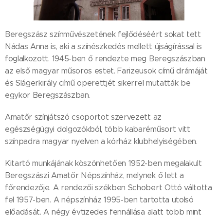
Beregszász színművészetének fejlődéséért sokat tett
Nádas Anna is, aki a színészkedés mellett újságírással is
foglalkozott. 1945-ben ő rendezte meg Beregszászban
az első magyar műsoros estet. Farizeusok című drámáját
és Slágerkirály című operettjét sikerrel mutatták be
egykor Beregszászban.
Amatőr színjátszó csoportot szervezett az
egészségügyi dolgozókból, több kabaréműsort vitt
színpadra magyar nyelven a kórház klubhelyiségében.
Kitartó munkájának köszönhetően 1952-ben megalakult
Beregszászi Amatőr Népszínház, melynek ő lett a
főrendezője. A rendezői székben Schobert Ottó váltotta
fel 1957-ben. A népszínház 1995-ben tartotta utolsó
előadását. A négy évtizedes fennállása alatt több mint