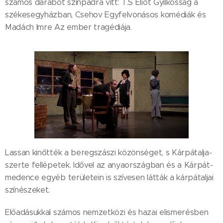
számos darabot színpadra vitt: T.S Eliot Gyilkosság a
székesegyházban, Csehov Egyfelvonásos komédiák és
Madách Imre Az ember tragédiája.
Lassan kinőtték a beregszászi közönséget, s Kárpátalja-
szerte fellépetek. Idővel az anyaországban és a Kárpát-
medence egyéb területein is szívesen látták a kárpátaljai
színészeket.
Előadásukkal számos nemzetközi és hazai elismerésben