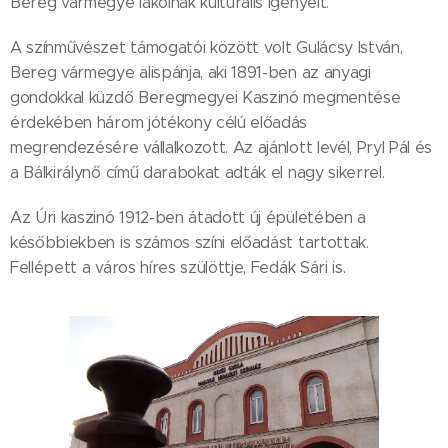
Bereg vármegye lakóinak kulturális igényeit.
A színművészet támogatói között volt Gulácsy István,
Bereg vármegye alispánja, aki 1891-ben az anyagi
gondokkal küzdő Beregmegyei Kaszinó megmentése
érdekében három jótékony célú előadás
megrendezésére vállalkozott. Az ajánlott levél, Pryl Pál és
a Bálkirálynő című darabokat adták el nagy sikerrel.
Az Úri kaszinó 1912-ben átadott új épületében a
későbbiekben is számos színi előadást tartottak.
Fellépett a város híres szülöttje, Fedák Sári is.