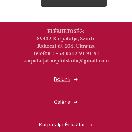
ELÉRHETŐSÉG:
89432 Kárpátalja, Szürte
Rákóczi út 104. Ukrajna
Telefon : +38 0312 91 91 91
karpataljai.nepfoiskola@gmail.com
Rólunk
Galéria
Kárpátaljai Értéktár