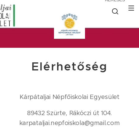
Elérhetőség
Kárpátaljai Népfőiskolai Egyesület
89432 Szürte, Rákóczi út 104.
karpataljai.nepfoiskola@gmail.com