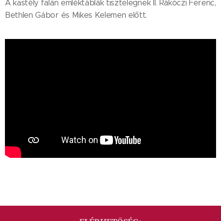
A kastély falán emléktáblák tisztelegnek II. Rákóczi Ferenc,
Bethlen Gábor és Mikes Kelemen előtt.