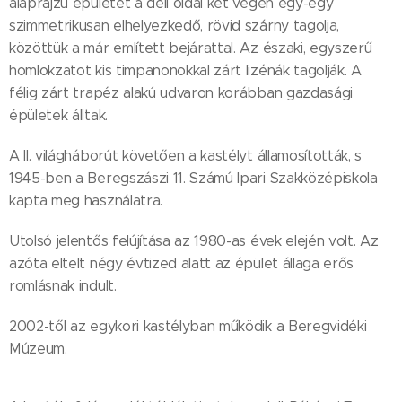
alaprajzú épületet a déli oldal két végén egy-egy
szimmetrikusan elhelyezkedő, rövid szárny tagolja,
közöttük a már említett bejárattal. Az északi, egyszerű
homlokzatot kis timpanonokkal zárt lizénák tagolják. A
félig zárt trapéz alakú udvaron korábban gazdasági
épületek álltak.
A II. világháborút követően a kastélyt államosították, s
1945-ben a Beregszászi 11. Számú Ipari Szakközépiskola
kapta meg használatra.
Utolsó jelentős felújítása az 1980-as évek elején volt. Az
azóta eltelt négy évtized alatt az épület állaga erős
romlásnak indult.
2002-től az egykori kastélyban működik a Beregvidéki
Múzeum.