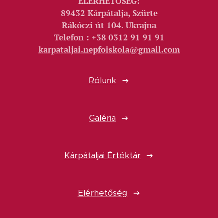
ELÉRHETŐSÉG:
89432 Kárpátalja, Szürte
Rákóczi út 104. Ukrajna
Telefon : +38 0312 91 91 91
karpataljai.nepfoiskola@gmail.com
Rólunk
Galéria
Kárpátaljai Értéktár
Elérhetőség