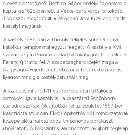
Nevét építtetőjéről, Bethlen Gábor erdélyi fejedelemről
kapta, aki 1625-ben lett a Vérke-parti város birtokosa.
Többször megfordult a városban, ahol 1629-ben emelt
kastélyt magának.
A kastély 1686-ban a Thököly-felkelés során a római
katolikus templommal együtt leégett. A kastély a XVII.
század végén Rákóczi-család birtokába jutott. II. Rákóczi
Ferenc újíttatta fel. A szabadságharc idején maga a
Nagyságos Fejedelem többször is felkereste a várost.
Ilyenkor mindig a kastélyban szállt meg.
A szabadságharc 1711-es leverése után a Rákóczi-
birtokok - így a kastély is - a császárhű Schönborn-
családra szálltak. Ők újították fel az épületet 1857-ben
klasszicista stílusban. Ekkor építették déli homlokzatának
közepe elé a hatoszlopos, timpanonos portikuszt
(bejáratot). A földszintes, alápincézett, nyújtott téglalap