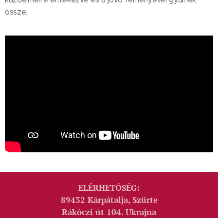
össze.
ELÉRHETŐSÉG:
89432 Kárpátalja, Szürte
Rákóczi út 104. Ukrajna