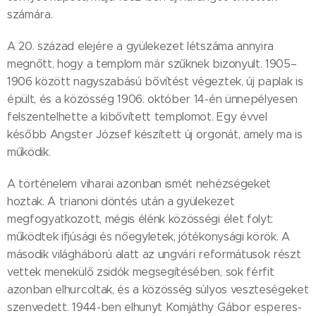
számára.
A 20. század elejére a gyülekezet létszáma annyira
megnőtt, hogy a templom már szűknek bizonyult. 1905–
1906 között nagyszabású bővítést végeztek, új paplak is
épült, és a közösség 1906. október 14-én ünnepélyesen
felszentelhette a kibővített templomot. Egy évvel
később Angster József készített új orgonát, amely ma is
működik.
A történelem viharai azonban ismét nehézségeket
hoztak. A trianoni döntés után a gyülekezet
megfogyatkozott, mégis élénk közösségi élet folyt:
működtek ifjúsági és nőegyletek, jótékonysági körök. A
második világháború alatt az ungvári reformátusok részt
vettek menekülő zsidók megsegítésében, sok férfit
azonban elhurcoltak, és a közösség súlyos veszteségeket
szenvedett. 1944-ben elhunyt Komjáthy Gábor esperes-