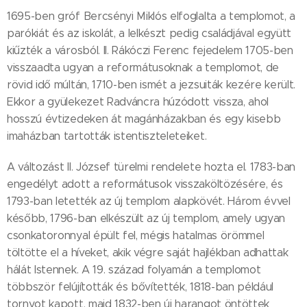
1695-ben gróf Bercsényi Miklós elfoglalta a templomot, a
parókiát és az iskolát, a lelkészt pedig családjával együtt
kiűzték a városból. II. Rákóczi Ferenc fejedelem 1705-ben
visszaadta ugyan a reformátusoknak a templomot, de
rövid idő múltán, 1710-ben ismét a jezsuiták kezére került.
Ekkor a gyülekezet Radváncra húzódott vissza, ahol
hosszú évtizedeken át magánházakban és egy kisebb
imaházban tartották istentiszteleteiket.
A változást II. József türelmi rendelete hozta el. 1783-ban
engedélyt adott a reformátusok visszaköltözésére, és
1793-ban letették az új templom alapkövét. Három évvel
később, 1796-ban elkészült az új templom, amely ugyan
csonkatoronnyal épült fel, mégis hatalmas örömmel
töltötte el a híveket, akik végre saját hajlékban adhattak
hálát Istennek. A 19. század folyamán a templomot
többször felújították és bővítették, 1818-ban például
tornyot kapott, majd 1832-ben új harangot öntöttek