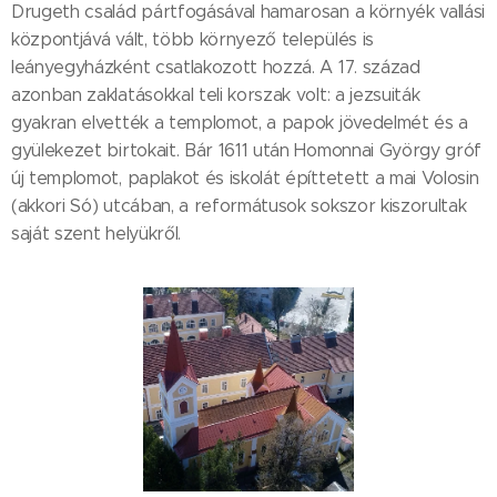
Drugeth család pártfogásával hamarosan a környék vallási
központjává vált, több környező település is
leányegyházként csatlakozott hozzá. A 17. század
azonban zaklatásokkal teli korszak volt: a jezsuiták
gyakran elvették a templomot, a papok jövedelmét és a
gyülekezet birtokait. Bár 1611 után Homonnai György gróf
új templomot, paplakot és iskolát építtetett a mai Volosin
(akkori Só) utcában, a reformátusok sokszor kiszorultak
saját szent helyükről.