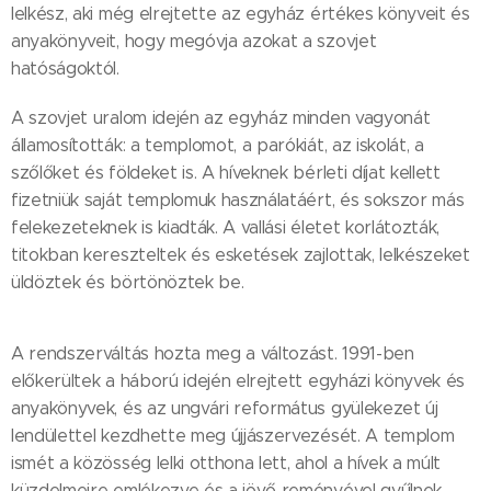
lelkész, aki még elrejtette az egyház értékes könyveit és
anyakönyveit, hogy megóvja azokat a szovjet
hatóságoktól.
A szovjet uralom idején az egyház minden vagyonát
államosították: a templomot, a parókiát, az iskolát, a
szőlőket és földeket is. A híveknek bérleti díjat kellett
fizetniük saját templomuk használatáért, és sokszor más
felekezeteknek is kiadták. A vallási életet korlátozták,
titokban kereszteltek és esketések zajlottak, lelkészeket
üldöztek és börtönöztek be.
A rendszerváltás hozta meg a változást. 1991-ben
előkerültek a háború idején elrejtett egyházi könyvek és
anyakönyvek, és az ungvári református gyülekezet új
lendülettel kezdhette meg újjászervezését. A templom
ismét a közösség lelki otthona lett, ahol a hívek a múlt
küzdelmeire emlékezve és a jövő reményével gyűlnek