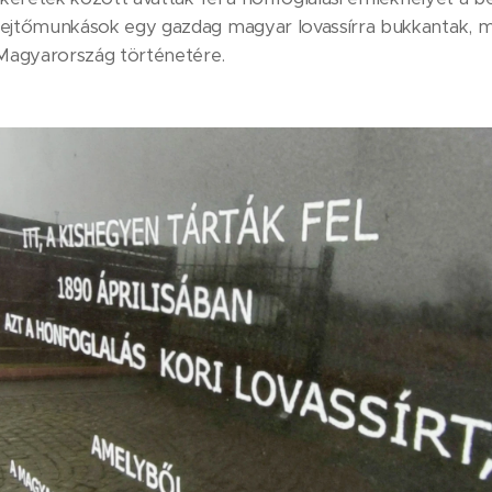
fejtőmunkások egy gazdag magyar lovassírra bukkantak, me
i Magyarország történetére.