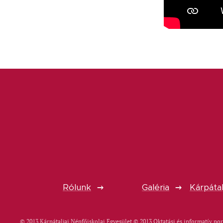
Rólunk
Galéria
Kárpátal
© 2013 Kárpátaljai Népfőiskolai Egyesület © 2013 Oktatási és informatív por