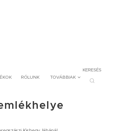
KERESÉS
TÉKOK
RÓLUNK
TOVÁBBIAK
 emlékhelye
eregszászi Kishegy lábánál.