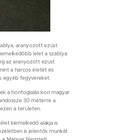
zablya, aranyozott ezüst
kiemelkedőbb lelet a szablya
meg az aranyozott ezüst
mint a harcos életét és
s egyéb fegyvereket.
ek a honfoglalás kori magyar
 mindössze 30 méterre a
ezen a területen.
et kiemelkedő alakja is
zéletben is jelentős munkát
 – a Magyar Nemzeti