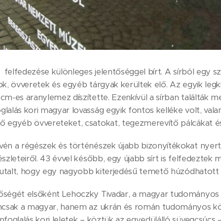
 felfedezése különleges jelentőséggel bírt. A sírból egy s
ok, övveretek és egyéb tárgyak kerültek elő. Az egyik leg
cm-es aranylemez díszítette. Ezenkívül a sírban találták 
lalás kori magyar lovasság egyik fontos kelléke volt, vala
ő egyéb övvereteket, csatokat, tegezmerevítő pálcákat é
vén a régészek és történészek újabb bizonyítékokat nyert
észleteiről. 43 évvel később, egy újabb sírt is felfedeztek
a utalt, hogy egy nagyobb kiterjedésű temető húzódhatott 
őségét elsőként Lehoczky Tivadar, a magyar tudományos él
emcsak a magyar, hanem az ukrán és román tudományos kö
nfoglalás kori leletek – köztük az egyedülálló süvegcsúcs