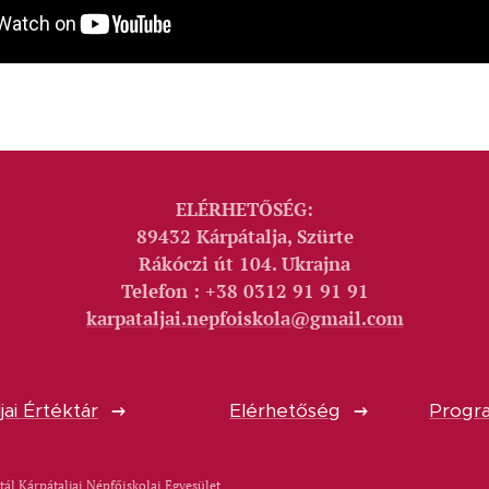
ELÉRHETŐSÉG:
89432 Kárpátalja, Szürte
Rákóczi út 104. Ukrajna
Telefon : +38 0312 91 91 91
karpataljai.nepfoiskola@gmail.com
jai Értéktár
Elérhetőség
Progra
tál Kárpátaljai Népfőiskolai Egyesület