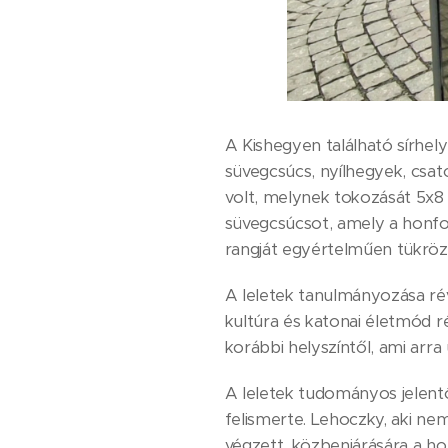
A Kishegyen található sírhely
süvegcsúcs, nyílhegyek, csat
volt, melynek tokozását 5x8 
süvegcsúcsot, amely a honfog
rangját egyértelműen tükröz
A leletek tanulmányozása ré
kultúra és katonai életmód r
korábbi helyszíntől, ami arr
A leletek tudományos jelent
felismerte. Lehoczky, aki n
végzett, közbenjárására a ho