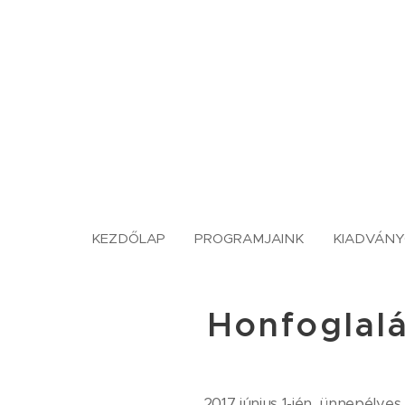
KEZDŐLAP
PROGRAMJAINK
KIADVÁN
Honfoglalá
2017 június 1-jén, ünnepélyes