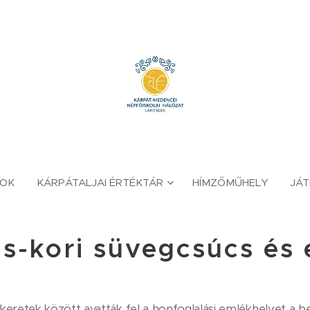
YOK
KÁRPÁTALJAI ÉRTÉKTÁR
HÍMZŐMŰHELY
JÁ
s-kori süvegcsúcs és
 keretek között avatták fel a honfoglalási emlékhelyet a b