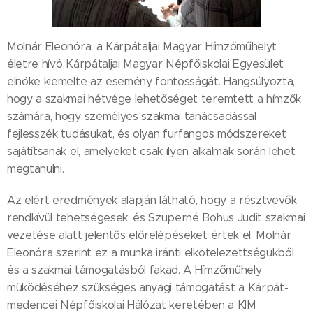
Molnár Eleonóra, a Kárpátaljai Magyar Hímzőműhelyt
életre hívó Kárpátaljai Magyar Népfőiskolai Egyesület
elnöke kiemelte az esemény fontosságát. Hangsúlyozta,
hogy a szakmai hétvége lehetőséget teremtett a hímzők
számára, hogy személyes szakmai tanácsadással
fejlesszék tudásukat, és olyan furfangos módszereket
sajátítsanak el, amelyeket csak ilyen alkalmak során lehet
megtanulni.
Az elért eredmények alapján látható, hogy a résztvevők
rendkívül tehetségesek, és Szuperné Bohus Judit szakmai
vezetése alatt jelentős előrelépéseket értek el. Molnár
Eleonóra szerint ez a munka iránti elkötelezettségükből
és a szakmai támogatásból fakad. A Hímzőműhely
müködéséhez szükséges anyagi támogatást a Kárpát-
medencei Népfőiskolai Hálózat keretében a KIM