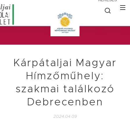
Kárpátaljai Magyar
Hímzőműhely:
szakmai találkozó
Debrecenben
2024.04.09