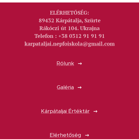
ELÉRHETŐSÉG:
89432 Kárpátalja, Szürte
Rákóczi út 104. Ukrajna
Telefon : +38 0312 91 91 91
karpataljai.nepfoiskola@gmail.com
Rólunk
Galéria
Kárpátaljai Értéktár
Elérhetőség