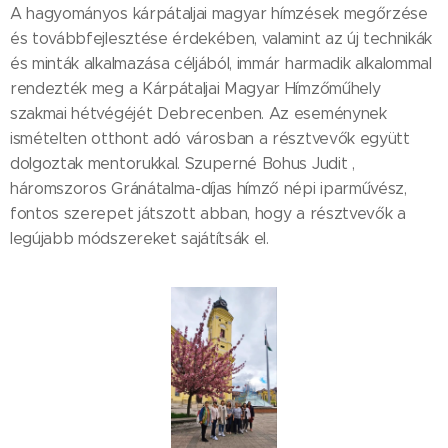
A hagyományos kárpátaljai magyar hímzések megőrzése
és továbbfejlesztése érdekében, valamint az új technikák
és minták alkalmazása céljából, immár harmadik alkalommal
rendezték meg a Kárpátaljai Magyar Hímzőműhely
szakmai hétvégéjét Debrecenben. Az eseménynek
ismételten otthont adó városban a résztvevők együtt
dolgoztak mentorukkal. Szuperné Bohus Judit ,
háromszoros Gránátalma-díjas hímző népi iparművész,
fontos szerepet játszott abban, hogy a résztvevők a
legújabb módszereket sajátítsák el.