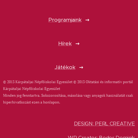
Programjaink
Hírek
Játékok
© 2013 Kárpátaljai Népfőiskolai Egyesület © 2013 Oktatási és informatív portál
Kárpátaljai Népfőiskolai Egyesület
Minden jog fenntartva. Sokszorosítása, másolása vagy anyagok használatát csak
hiperhivatkozást ezen a honlapon.
DESIGN: PERL CREATIVE
WP Creator: Bodor Dominik