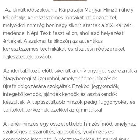
Az elmúlt időszakban a Kárpátaljai Magyar Hímzőműhely
kárpátaljai keresztszemes mintákat dolgozott fel,
melyekkel nemrégiben nagy sikert arattak a XIX. Kárpát-
medencei Népi Textilfesztiválon, ahol első helyezést
értek el. A szakmai találkozón az autentikus
keresztszemes technikákat és díszítési módszereket
fejlesztették tovább.
Az idei találkozó előtt sikerült archív anyagot szerezniük a
Nagyberegi Múzeumból, amelyek fehér hímzések
újrafeldolgozására szolgáltak. Ezekből jegykendők,
integető kendők, ajándék kendők és asztalkendők
készültek. A tapasztaltabb hímzők pedig függönyöket és
terítőket terveznek ezekkel az új mintákkal.
A fehér hímzés egy összetettebb hímzési mód, amelyhez
szükséges a száröltés, laposöltés, lyukhímzés és
csomóöltés ismerete. A résztvevők kitartó munkájának