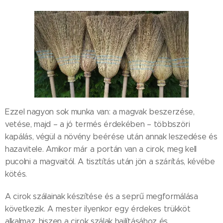
Ezzel nagyon sok munka van: a magvak beszerzése,
vetése, majd – a jó termés érdekében – többszöri
kapálás, végül a növény beérése után annak leszedése és
hazavitele. Amikor már a portán van a cirok, meg kell
pucolni a magvaitól. A tisztítás után jön a szárítás, kévébe
kötés.
A cirok szálainak készítése és a seprű megformálása
következik. A mester ilyenkor egy érdekes trükköt
alkalmaz, hiszen a cirok szálak hajlításához és