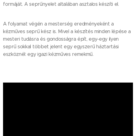
formáját. A seprűnyelet altalában asztalos készíti el.
A folyamat végén a mesterség eredményeként a
kézműves seprű kész is. Mivel a készítés minden lépése a
mesteri tudásra és gondosságra épít, egy-egy ilyen
seprű sokkal többet jelent egy egyszerű háztartási
eszköznél: egy igazi kézműves remekmű.