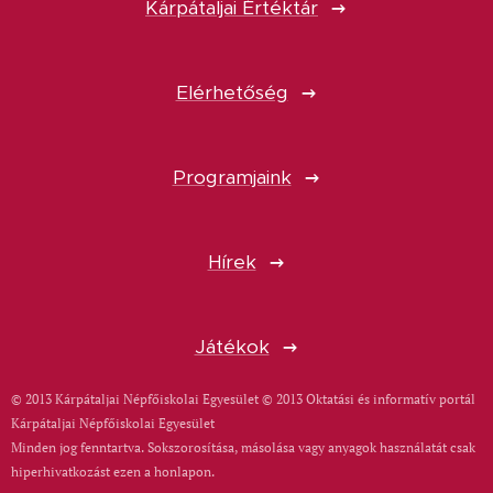
Kárpátaljai Értéktár
Elérhetőség
Programjaink
Hírek
Játékok
© 2013 Kárpátaljai Népfőiskolai Egyesület © 2013 Oktatási és informatív portál
Kárpátaljai Népfőiskolai Egyesület
Minden jog fenntartva. Sokszorosítása, másolása vagy anyagok használatát csak
hiperhivatkozást ezen a honlapon.