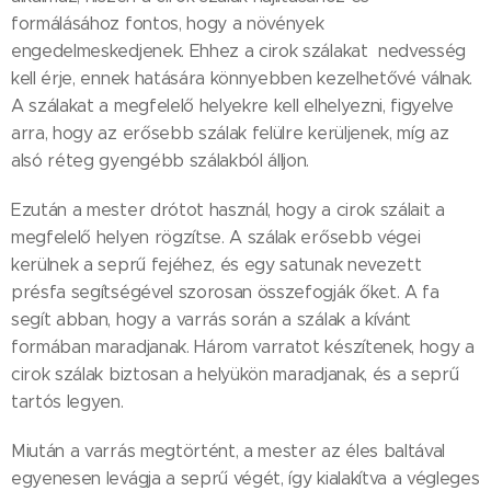
formálásához fontos, hogy a növények
engedelmeskedjenek. Ehhez a cirok szálakat nedvesség
kell érje, ennek hatására könnyebben kezelhetővé válnak.
A szálakat a megfelelő helyekre kell elhelyezni, figyelve
arra, hogy az erősebb szálak felülre kerüljenek, míg az
alsó réteg gyengébb szálakból álljon.
Ezután a mester drótot használ, hogy a cirok szálait a
megfelelő helyen rögzítse. A szálak erősebb végei
kerülnek a seprű fejéhez, és egy satunak nevezett
présfa segítségével szorosan összefogják őket. A fa
segít abban, hogy a varrás során a szálak a kívánt
formában maradjanak. Három varratot készítenek, hogy a
cirok szálak biztosan a helyükön maradjanak, és a seprű
tartós legyen.
Miután a varrás megtörtént, a mester az éles baltával
egyenesen levágja a seprű végét, így kialakítva a végleges