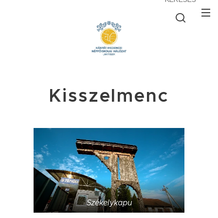
Kisszelmenc
Székelykapu