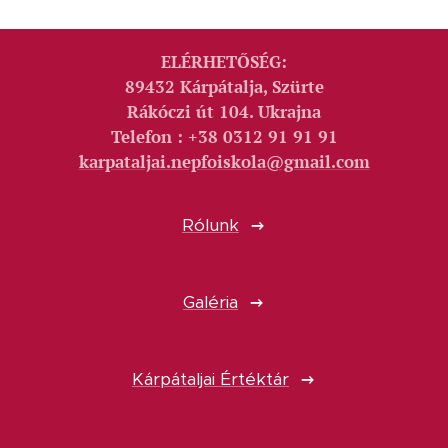
ELÉRHETŐSÉG:
89432 Kárpátalja, Szürte
Rákóczi út 104. Ukrajna
Telefon : +38 0312 91 91 91
karpataljai.nepfoiskola@gmail.com
Rólunk
Galéria
Kárpátaljai Értéktár