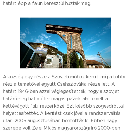
határt épp a falun keresztül húzták meg.
A község egy része a Szovjetunióhoz került, míg a többi
rész a temetővel együtt Csehszlovákia része lett. A
határt 1946-ban azzal véglegesítették, hogy a szovjet
határőrség hat méter magas palánkfalat emelt a
kettévágott falu részei közé. Ezt később szögesdróttal
helyettesítették. A kerítést csak jóval a rendszerváltás
után, 2005 augusztusában bontották le. Ebben nagy
szerepe volt Zelei Miklós magyarországi író 2000-ben