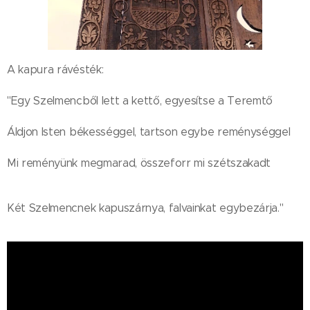
A kapura rávésték:
"Egy Szelmencből lett a kettő, egyesítse a Teremtő
Áldjon Isten békességgel, tartson egybe reménységgel
Mi reményünk megmarad, összeforr mi szétszakadt
Két Szelmencnek kapuszárnya, falvainkat egybezárja."