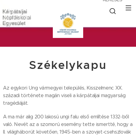
Székelykapu
Az egykori Ung vármegyei település, Kisszelmenc XX.
századi története magán viseli a kárpátaljai magyarság
tragédiáját.
A ma már alig 200 lakosú ungi falu első említése 1332-ből
való. Nevét az a szomorú esemény tette ismertté, hogy a
II. világháborút követően, 1945-ben a szovjet-csehszlovák