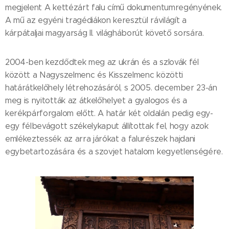
megjelent A kettézárt falu című dokumentumregényének.
A mű az egyéni tragédiákon keresztül rávilágít a
kárpátaljai magyarság II. világháborút követő sorsára.
2004-ben kezdődtek meg az ukrán és a szlovák fél
között a Nagyszelmenc és Kisszelmenc közötti
határátkelőhely létrehozásáról, s 2005. december 23-án
meg is nyitották az átkelőhelyet a gyalogos és a
kerékpárforgalom előtt. A határ két oldalán pedig egy-
egy félbevágott székelykaput állítottak fel, hogy azok
emlékeztessék az arra járókat a falurészek hajdani
egybetartozására és a szovjet hatalom kegyetlenségére.