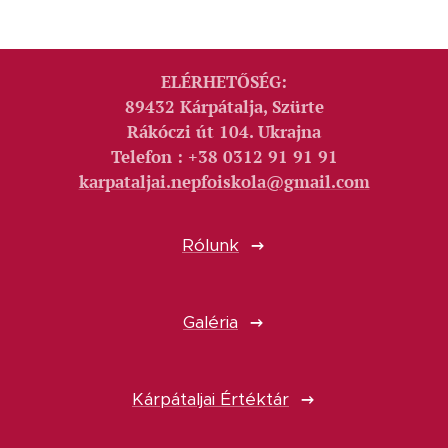
ELÉRHETŐSÉG:
89432 Kárpátalja, Szürte
Rákóczi út 104. Ukrajna
Telefon : +38 0312 91 91 91
karpataljai.nepfoiskola@gmail.com
Rólunk
Galéria
Kárpátaljai Értéktár