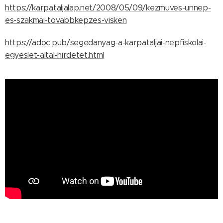
https://karpataljalap.net/2008/05/09/kezmuves-unnep-
es-szakmai-tovabbkepzes-visken
https://adoc.pub/segedanyag-a-karpataljai-nepfiskolai-
egyeslet-altal-hirdetet.html