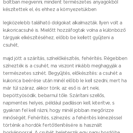
boltban megvenni, mindent természetes anyagokból
készítettek el, és ehhez a környezetükben
legközelebb található dolgokat alkalmazták. Ilyen volt a
kukoricacsuhé is. Mielőtt hozzáfogtak volna a különböző
tárgyak elkészítéséhez, előbb be kellett gyűjteni a
csuhét,
majd jött a szárítás, színelőkészítés, fehérítés. Régebben
színezték is a csuhét, ma viszont inkább meghagyják a
természetes színét. Begyűjtés, előkészítés: a csuhét a
kukorica beérése után minél előbb le kell szedni, mert ha
már túl száraz, akkor törik, az eső is árt neki,
bepöttyösödik, bebarnul tőle. Szárítani szellős,
napmentes helyes, például padláson kell, kiterítve, s
gyakran fel kell rázni, hogy minél jobban megőrizze
minőségét. Fehérítés, színezés: a fehérítés kénezéssel
történik a hordók fertőtlenítésére is használt
borkénporral. A csuhét beleteszik egy nagy hordóba,