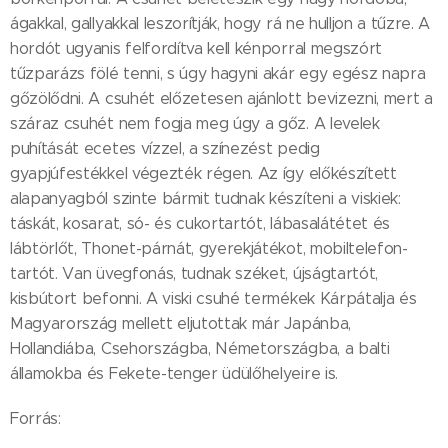
ágakkal, gallyakkal leszorítják, hogy rá ne hulljon a tűzre. A
hordót ugyanis felfordítva kell kénporral megszórt
tűzparázs fölé tenni, s úgy hagyni akár egy egész napra
gőzölődni. A csuhét előzetesen ajánlott bevizezni, mert a
száraz csuhét nem fogja meg úgy a gőz. A levelek
puhítását ecetes vízzel, a színezést pedig
gyapjúfestékkel végezték régen. Az így előkészített
alapanyagból szinte bármit tudnak készíteni a viskiek:
táskát, kosarat, só- és cukortartót, lábasalátétet és
lábtörlőt, Thonet-párnát, gyerekjátékot, mobiltelefon-
tartót. Van üvegfonás, tudnak széket, újságtartót,
kisbútort befonni. A viski csuhé termékek Kárpátalja és
Magyarország mellett eljutottak már Japánba,
Hollandiába, Csehországba, Németországba, a balti
államokba és Fekete-tenger üdülőhelyeire is.
Forrás: