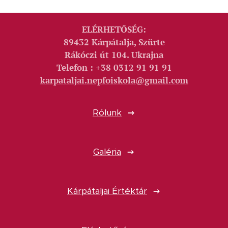
ELÉRHETŐSÉG:
89432 Kárpátalja, Szürte
Rákóczi út 104. Ukrajna
Telefon : +38 0312 91 91 91
karpataljai.nepfoiskola@gmail.com
Rólunk
Galéria
Kárpátaljai Értéktár