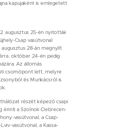
jna kapujaként is emlegetett
2. augusztus 25-én nyitották
újhely-Csap vasútvonal
. augusztus 28-án megnyílt
árra, október 24-én pedig
ázára. Az állomás
ti csomópont lett, melyre
zsonyból és Munkácsról is
ok.
úthálózat részét képező csapi
eg érinti a Szolnok-Debrecen-
hony-vasútvonal, a Csap-
viv-vasútvonal, a Kassa-