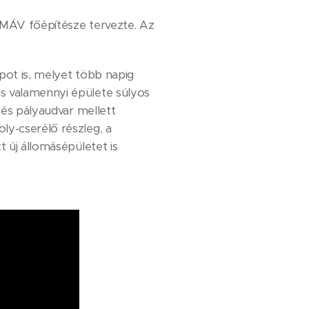
a MÁV főépítésze tervezte. Az
pot is, melyet több napig
ás valamennyi épülete súlyos
 és pályaudvar mellett
ly-cserélő részleg, a
t új állomásépületet is