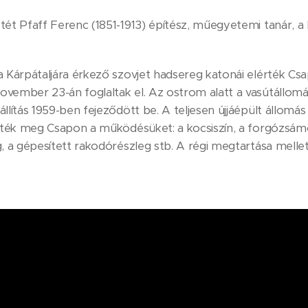
tét Pfaff Ferenc (1851-1913) építész, műegyetemi tanár, 
a Kárpátaljára érkező szovjet hadsereg katonái elérték Csa
ovember 23-án foglaltak el. Az ostrom alatt a vasútállom
llítás 1959-ben fejeződött be. A teljesen újjáépült állomás
zdték meg Csapon a működésüket: a kocsiszín, a forgózsámo
, a gépesített rakodórészleg stb. A régi megtartása mellet