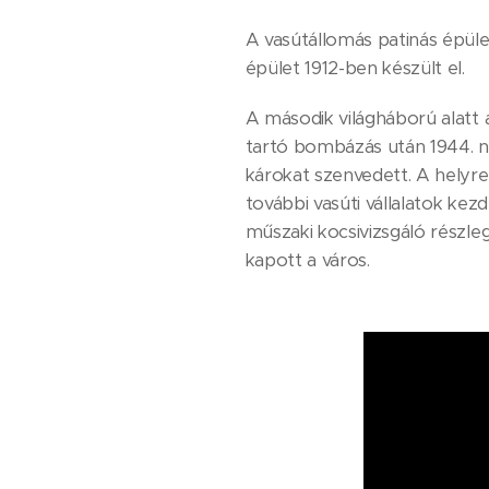
A vasútállomás patinás épüle
épület 1912-ben készült el.
A második világháború alatt 
tartó bombázás után 1944. n
károkat szenvedett. A helyreá
további vasúti vállalatok ke
műszaki kocsivizsgáló részleg
kapott a város.