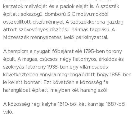
karzatok mellvédjét és a padok elejét is. A szószék
épített sokszögű, domború S C motívumokból
összeállított díszítménnyel, A szószékkorona gazdag
áttört szövevényes díszítésű, hármas tagolású. A
Mózesszék mennyezetes, ívelő párkányzattal.
A templom a nyugati főbejárat elé 1795-ben torony
épült. A magas, csúcsos, négy fiatornyos, árkádos és
szoknyás fatorony 1938-ban egy villámcsapás
következtében annyira megrongálódott, hogy 1855-ben
le kellett bontani. Ezt követően a közösség fa
haranglábat épített, melyben két harang szól.
A közösség régi kelyhe 1610-ből, két kannája 1687-ből
való.