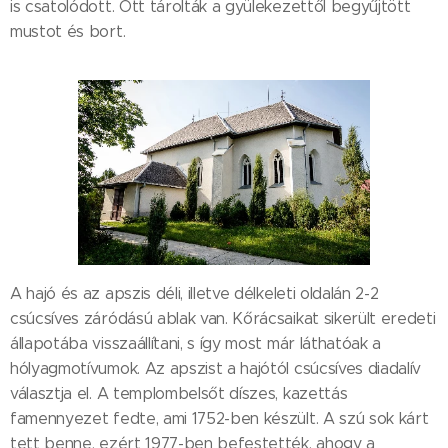
is csatolódott. Ott tárolták a gyülekezettől begyűjtött
mustot és bort.
A hajó és az apszis déli, illetve délkeleti oldalán 2-2
csúcsíves záródású ablak van. Kőrácsaikat sikerült eredeti
állapotába visszaállítani, s így most már láthatóak a
hólyagmotívumok. Az apszist a hajótól csúcsíves diadalív
választja el. A templombelsőt díszes, kazettás
famennyezet fedte, ami 1752-ben készült. A szú sok kárt
tett benne, ezért 1977-ben befestették, ahogy a