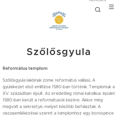
Szőlősgyula
Református templom
Szőlősgyula lakóinak zöme református vallású. A
gyülekezet első említése 1580-ban történik. Templomuk a
XV. században épült. Az eredetileg római katolikus épület
1580-ban került a reformátusok kezére. Akkor még
megvolt a sekrestye, melyet később befalaztak. A
visszaemlékezései szerint a templomhoz egy borospince