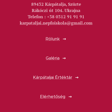
89432 Kárpátalja, Szürte
Rákóczi út 104. Ukrajna
Telefon : +38 0312 91 91 91
karpataljai.nepfoiskola@gmail.com
Rólunk
Galéria
Kárpátaljai Értéktár
Elérhetőség