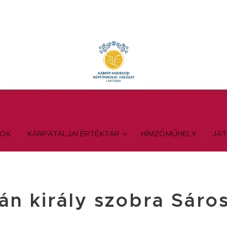
YOK
KÁRPÁTALJAI ÉRTÉKTÁR
HÍMZŐMŰHELY
JÁ
ván király szobra Sáro