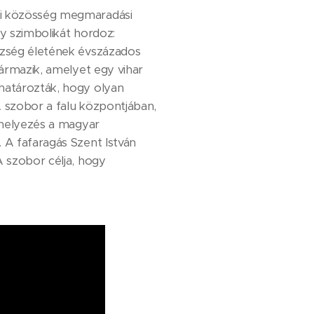
lyi közösség megmaradási
ly szimbolikát hordoz:
község életének évszázados
zármazik, amelyet egy vihar
lhatározták, hogy olyan
A szobor a falu központjában,
elhelyezés a magyar
 A fafaragás Szent István
A szobor célja, hogy