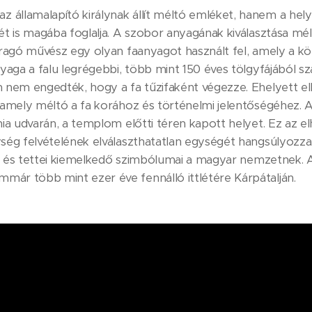
 államalapító királynak állít méltó emléket, hanem a he
tét is magába foglalja. A szobor anyagának kiválasztása mé
faragó művész egy olyan faanyagot használt fel, amely a 
nyaga a falu legrégebbi, több mint 150 éves tölgyfájából s
n nem engedték, hogy a fa tűzifaként végezze. Ehelyett e
, amely méltó a fa korához és történelmi jelentőségéhez. 
ánia udvarán, a templom előtti téren kapott helyet. Ez az 
ység felvételének elválaszthatatlan egységét hangsúlyozza.
akja és tettei kiemelkedő szimbólumai a magyar nemzetnek. 
már több mint ezer éve fennálló ittlétére Kárpátalján.