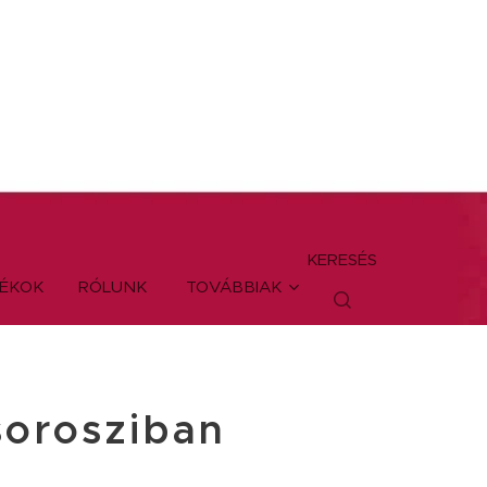
KERESÉS
TÉKOK
RÓLUNK
TOVÁBBIAK
sorosziban