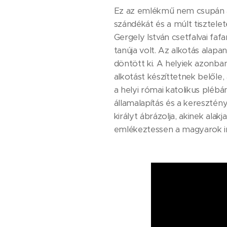
Ez az emlékmű nem csupán az
szándékát és a múlt tisztele
Gergely István csetfalvai fa
tanúja volt. Az alkotás alapa
döntött ki. A helyiek azonba
alkotást készíttetnek belőle
a helyi római katolikus pléb
államalapítás és a keresztén
királyt ábrázolja, akinek al
emlékeztessen a magyarok im