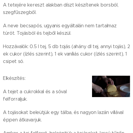
A tetejére kereszt alakban díszt készítenek borsból,
szegfűszegből.
A neve becsapós, ugyanis egyáltalán nem tartalmaz
túrót. Tojásból és tejből készül.
Hozzávalók: 0.5 l tej, 5 db tojás (ahány dl tej, annyi tojás), 2
ek cukor (ízlés szerint), 1 ek vaníliás cukor (ízlés szerint), 1
csipet só.
Elkészítés:
A tejet a cukrokkal és a sóval
felforraljuk.
A tojásokat beleütjük egy tálba, és nagyon lazán villával
éppen átkavarjuk.