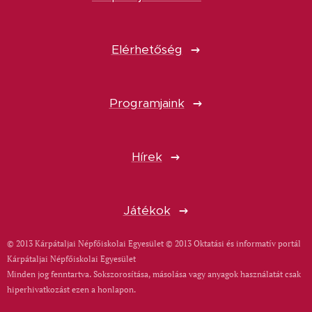
Elérhetőség
Programjaink
Hírek
Játékok
© 2013 Kárpátaljai Népfőiskolai Egyesület © 2013 Oktatási és informatív portál
Kárpátaljai Népfőiskolai Egyesület
Minden jog fenntartva. Sokszorosítása, másolása vagy anyagok használatát csak
hiperhivatkozást ezen a honlapon.