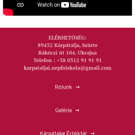
ELÉRHETŐSÉG:
89432 Kárpátalja, Szürte
Rákóczi út 104. Ukrajna
Telefon : +38 0312 91 91 91
karpataljai.nepfoiskola@gmail.com
Rólunk
Galéria
Kárpátaljai Értéktár