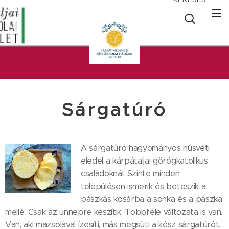
Sárgatúró
A sárgatúró hagyományos húsvéti
eledel a kárpátaljai görögkatolikus
családoknál. Szinte minden
településen ismerik és beteszik a
pászkás kosárba a sonka és a pászka
mellé. Csak az ünnepre készítik. Többféle változata is van.
Van, aki mazsolával ízesíti, más megsüti a kész sárgatúrót.