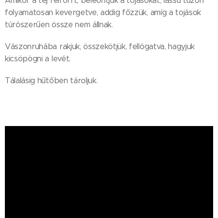
Amikor a tej felforrt, beleöntjük a tojásokat, lassú tűzőn
folyamatosan kevergetve, addig főzzük, amíg a tojások
túrószerűen össze nem állnak.
Vászonruhába rakjuk, összekötjük, fellógatva, hagyjuk
kicsöpögni a levét.
Tálalásig hűtőben tároljuk.