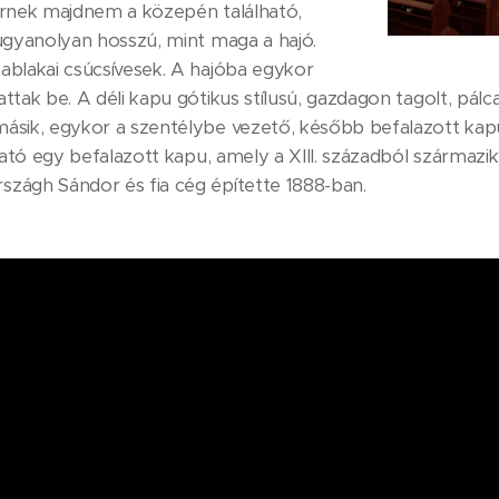
érnek majdnem a közepén található,
ugyanolyan hosszú, mint maga a hajó.
ablakai csúcsívesek. A hajóba egykor
tak be. A déli kapu gótikus stílusú, gazdagon tagolt, pálca
sik, egykor a szentélybe vezető, később befalazott kapu is
lható egy befalazott kapu, amely a XIII. századból származ
zágh Sándor és fia cég építette 1888-ban.