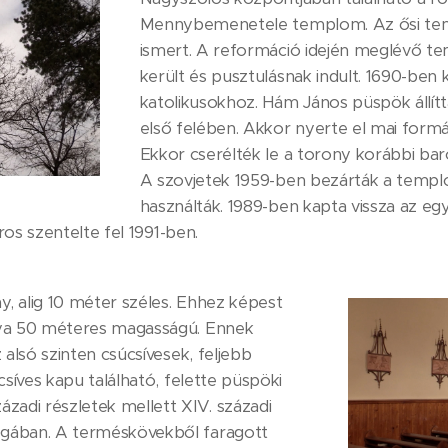
Mennybemenetele templom. Az ősi tem
ismert. A reformáció idején meglévő te
került és pusztulásnak indult. 1690-ben k
katolikusokhoz. Hám János püspök állítt
első felében. Akkor nyerte el mai formáj
Ekkor cserélték le a torony korábbi baro
A szovjetek 1959-ben bezárták a templ
használták. 1989-ben kapta vissza az e
oros szentelte fel 1991-ben.
, alig 10 méter széles. Ehhez képest
nya 50 méteres magasságú. Ennek
 alsó szinten csúcsívesek, feljebb
csíves kapu található, felette püspöki
zázadi részletek mellett XIV. századi
gában. A terméskövekből faragott