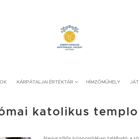
YOK
KÁRPÁTALJAI ÉRTÉKTÁR
HÍMZŐMŰHELY
JÁ
ómai katolikus templ
Nagyszőlős központjában található a ró