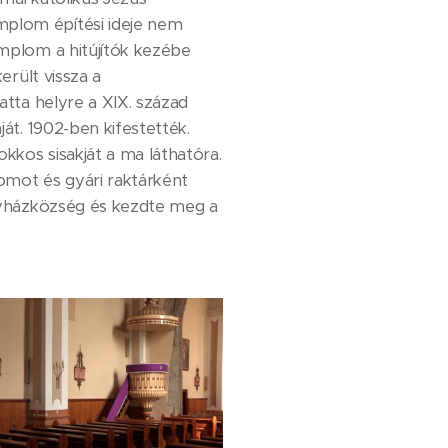
plom építési ideje nem
mplom a hitújítók kezébe
erült vissza a
atta helyre a XIX. század
át. 1902-ben kifestették.
kkos sisakját a ma láthatóra.
omot és gyári raktárként
gyházközség és kezdte meg a