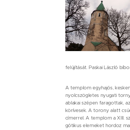
felújítását. Paskai László bíb
A templom egyhajós, keskeny
nyolcszögletes nyugati tor
ablakai szépen faragottak, az
körívesek. A torony alatt csú
címerrel. A templom a XIII. s
gótikus elemeket hordoz ma