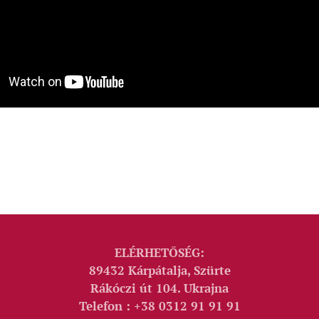
ELÉRHETŐSÉG:
89432 Kárpátalja, Szürte
Rákóczi út 104. Ukrajna
Telefon : +38 0312 91 91 91