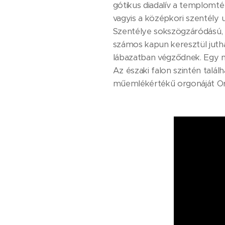
gótikus diadalív a templomt
vagyis a középkori szentély 
Szentélye sokszögzáródású, 
számos kapun keresztül juthat
lábazatban végződnek. Egy má
Az északi falon szintén talá
műemlékértékű orgonáját Ors