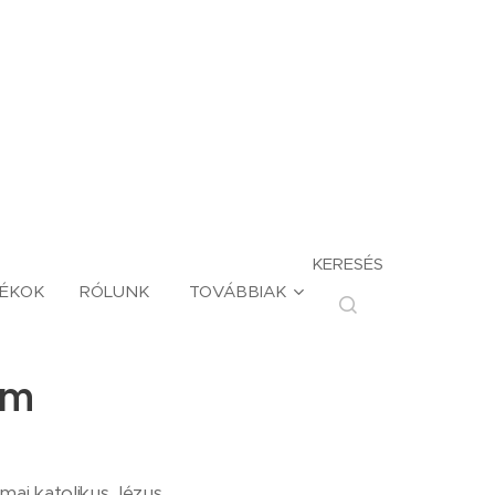
KERESÉS
TÉKOK
RÓLUNK
TOVÁBBIAK
om
mai katolikus Jézus