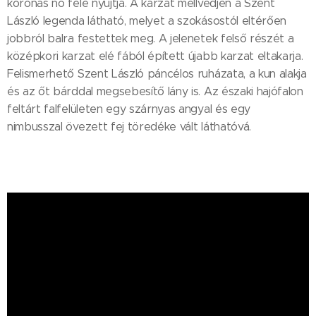
koronás nő felé nyújtja. A karzat mellvédjén a Szent
László legenda látható, melyet a szokásostól eltérően
jobbról balra festettek meg. A jelenetek felső részét a
középkori karzat elé fából épített újabb karzat eltakarja.
Felismerhető Szent László páncélos ruházata, a kun alakja
és az őt bárddal megsebesítő lány is. Az északi hajófalon
feltárt falfelületen egy szárnyas angyal és egy
nimbusszal övezett fej töredéke vált láthatóvá.