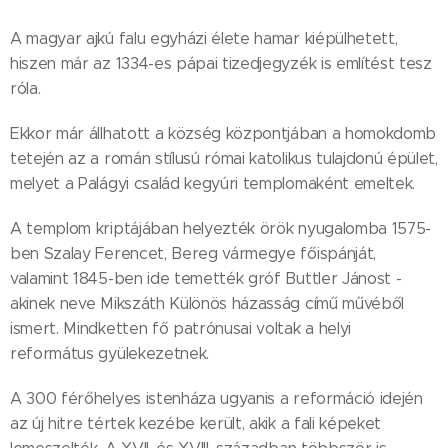
A magyar ajkú falu egyházi élete hamar kiépülhetett,
hiszen már az 1334-es pápai tizedjegyzék is említést tesz
róla.
Ekkor már állhatott a község központjában a homokdomb
tetején az a román stílusú római katolikus tulajdonú épület,
melyet a Palágyi család kegyúri templomaként emeltek.
A templom kriptájában helyezték örök nyugalomba 1575-
ben Szalay Ferencet, Bereg vármegye főispánját,
valamint 1845-ben ide temették gróf Buttler Jánost -
akinek neve Mikszáth Különös házasság című művéből
ismert. Mindketten fő patrónusai voltak a helyi
református gyülekezetnek.
A 300 férőhelyes istenháza ugyanis a reformáció idején
az új hitre tértek kezébe került, akik a fali képeket