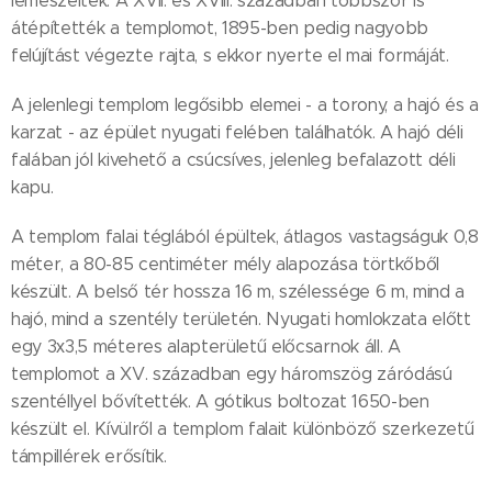
lemeszelték. A XVII. és XVIII. században többször is
átépítették a templomot, 1895-ben pedig nagyobb
felújítást végezte rajta, s ekkor nyerte el mai formáját.
A jelenlegi templom legősibb elemei - a torony, a hajó és a
karzat - az épület nyugati felében találhatók. A hajó déli
falában jól kivehető a csúcsíves, jelenleg befalazott déli
kapu.
A templom falai téglából épültek, átlagos vastagságuk 0,8
méter, a 80-85 centiméter mély alapozása törtkőből
készült. A belső tér hossza 16 m, szélessége 6 m, mind a
hajó, mind a szentély területén. Nyugati homlokzata előtt
egy 3х3,5 méteres alapterületű előcsarnok áll. A
templomot a XV. században egy háromszög záródású
szentéllyel bővítették. A gótikus boltozat 1650-ben
készült el. Kívülről a templom falait különböző szerkezetű
támpillérek erősítik.