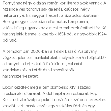
Tornyának négy oldalán román kori ikerablakok vannak. A
fazsindelyes toronysisak galériás, csúcsos, négy
fiatoronnyal. Ez nagyon hasonlít a Szabolcs-Szatmár-
Bereg megyei csarodai református templomra,
valószínűleg ugyanazok a mesteremberek építhették. Két
harang lakik benne, a kisebbik 1651-ből, a nagyobbik 1924-
ből való.
A templomban 2006-ban a Teleki László Alapítvány
végzett jelentős munkálatokat, melynek során felújították
a tornyot, a teljes külső falfelületet, valamint
zsindelyezték a tetőt és villamosították
harangszerkezetet.
Ekkor kezdték meg a templombelső XIV. századi
freskóinak feltárását. A déli hajófalon restaurált kép
Krisztust ábrázolja a pokol tornácán, kezében keresztes
zászlót tart, másik kezét egy szakállas férfi és egy