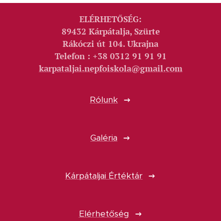
ELÉRHETŐSÉG:
89432 Kárpátalja, Szürte
Rákóczi út 104. Ukrajna
Telefon : +38 0312 91 91 91
karpataljai.nepfoiskola@gmail.com
Rólunk
Galéria
Kárpátaljai Értéktár
Elérhetőség