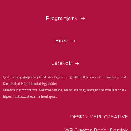
Programjaink
Hírek
Játékok
© 2013 Kárpátaljai Népfőiskolai Egyesület © 2013 Oktatási és informatív portál
Kárpátaljai Népfőiskolai Egyesület
Minden jog fenntartva. Sokszorosítása, másolása vagy anyagok használatát csak
hiperhivatkozást ezen a honlapon.
DESIGN: PERL CREATIVE
WP Creator: Bodor Dominik