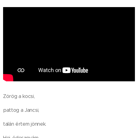
Zörög a kocsi,
pattog a Jancsi,
talán értem jönnek.
Hej, édesanyám,