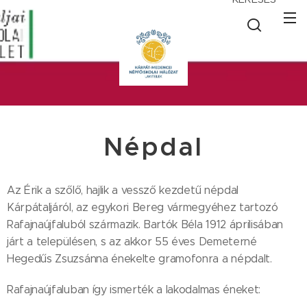
Népdal
Az Érik a szőlő, hajlik a vessző kezdetű népdal
Kárpátaljáról, az egykori Bereg vármegyéhez tartozó
Rafajnaújfaluból származik. Bartók Béla 1912 áprilisában
járt a településen, s az akkor 55 éves Demeterné
Hegedűs Zsuzsánna énekelte gramofonra a népdalt.
Rafajnaújfaluban így ismerték a lakodalmas éneket: