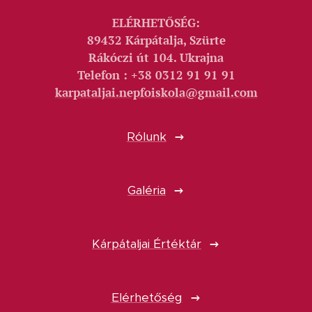
ELÉRHETŐSÉG:
89432 Kárpátalja, Szürte
Rákóczi út 104. Ukrajna
Telefon : +38 0312 91 91 91
karpataljai.nepfoiskola@gmail.com
Rólunk
Galéria
Kárpátaljai Értéktár
Elérhetőség