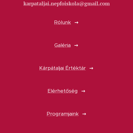
karpataljai.nepfoiskola@gmail.com
Rólunk
Galéria
Kárpátaljai Értéktár
Elérhetőség
Programjaink