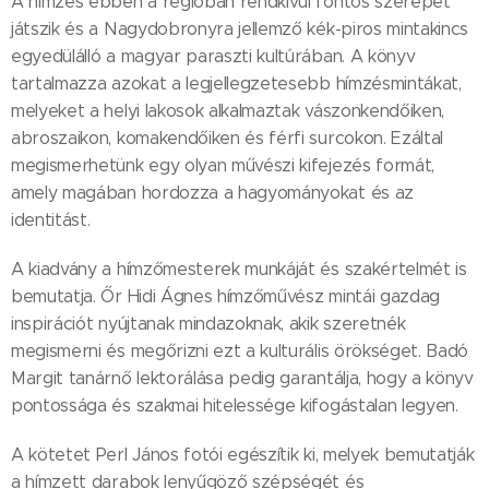
A hímzés ebben a régióban rendkívül fontos szerepet
játszik és a Nagydobronyra jellemző kék-piros mintakincs
egyedülálló a magyar paraszti kultúrában. A könyv
tartalmazza azokat a legjellegzetesebb hímzésmintákat,
melyeket a helyi lakosok alkalmaztak vászonkendőiken,
abroszaikon, komakendőiken és férfi surcokon. Ezáltal
megismerhetünk egy olyan művészi kifejezés formát,
amely magában hordozza a hagyományokat és az
identitást.
A kiadvány a hímzőmesterek munkáját és szakértelmét is
bemutatja. Őr Hidi Ágnes hímzőművész mintái gazdag
inspirációt nyújtanak mindazoknak, akik szeretnék
megismerni és megőrizni ezt a kulturális örökséget. Badó
Margit tanárnő lektorálása pedig garantálja, hogy a könyv
pontossága és szakmai hitelessége kifogástalan legyen.
A kötetet Perl János fotói egészítik ki, melyek bemutatják
a hímzett darabok lenyűgöző szépségét és