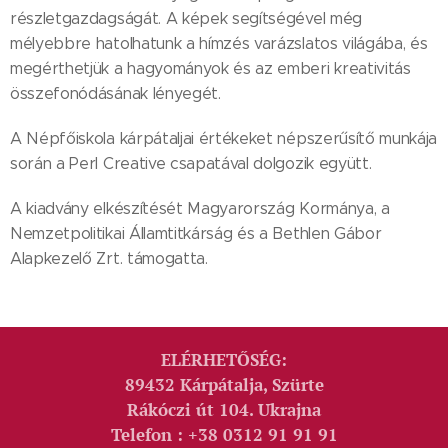
részletgazdagságát. A képek segítségével még
mélyebbre hatolhatunk a hímzés varázslatos világába, és
megérthetjük a hagyományok és az emberi kreativitás
összefonódásának lényegét.
A Népfőiskola kárpátaljai értékeket népszerűsítő munkája
során a Perl Creative csapatával dolgozik együtt.
A kiadvány elkészítését Magyarország Kormánya, a
Nemzetpolitikai Államtitkárság és a Bethlen Gábor
Alapkezelő Zrt. támogatta.
ELÉRHETŐSÉG:
89432 Kárpátalja, Szürte
Rákóczi út 104. Ukrajna
Telefon : +38 0312 91 91 91