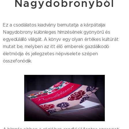
Nagydobronyból
Ez a csodálatos kiadvány bemutatja a kárpátaljai
Nagydobrony különleges hímzésének gyönyörű és
egyedülálló világát. A könyv egy olyan értékes kultúrát
mutat be, melyben az itt élő emberek gazdálkodó
életmódja és jellegzetes népviselete szépen
összefonódik.