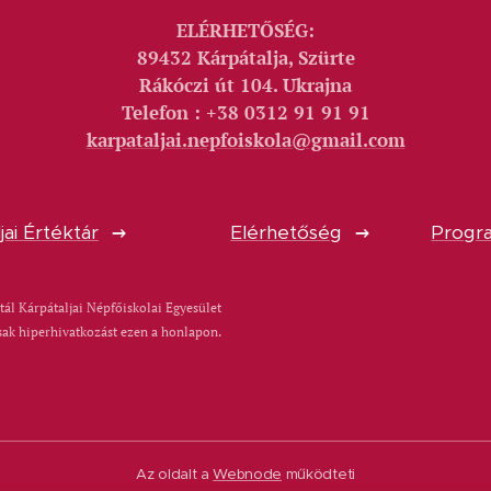
ELÉRHETŐSÉG:
89432 Kárpátalja, Szürte
Rákóczi út 104. Ukrajna
Telefon : +38 0312 91 91 91
karpataljai.nepfoiskola@gmail.com
jai Értéktár
Elérhetőség
Progra
tál Kárpátaljai Népfőiskolai Egyesület
sak hiperhivatkozást ezen a honlapon.
Az oldalt a
Webnode
működteti