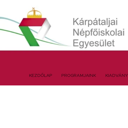
KEZDŐLAP
PROGRAMJAINK
KIADVÁN