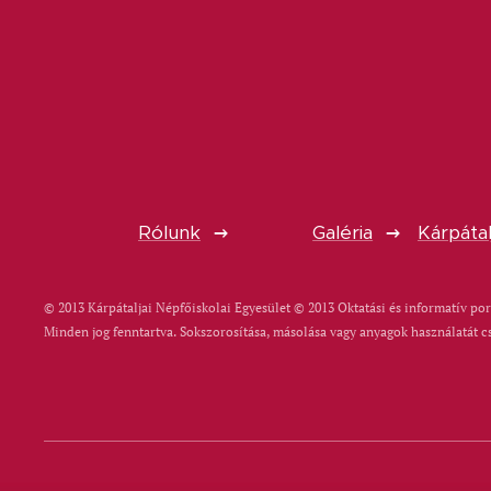
Rólunk
Galéria
Kárpátal
© 2013 Kárpátaljai Népfőiskolai Egyesület © 2013 Oktatási és informatív por
Minden jog fenntartva. Sokszorosítása, másolása vagy anyagok használatát c