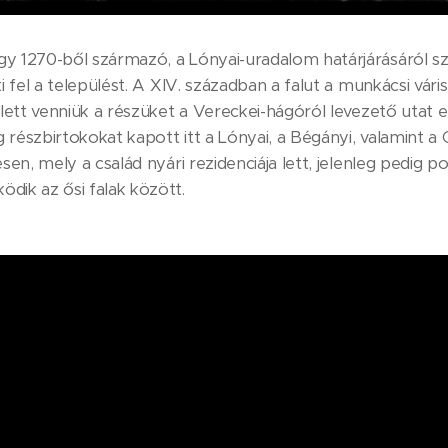
y 1270-ből származó, a Lónyai-uradalom határjárásáról sz
i fel a települést. A XIV. században a falut a munkácsi vári
ellett venniük a részüket a Vereckei-hágóról levezető utat
részbirtokokat kapott itt a Lónyai, a Bégányi, valamint a G
sen, mely a család nyári rezidenciája lett, jelenleg pedig p
dik az ősi falak között.