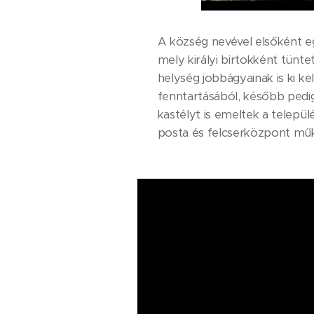
A község nevével elsőként eg
mely királyi birtokként tüntet
helység jobbágyainak is ki k
fenntartásából, később pedig 
kastélyt is emeltek a települé
posta és felcserközpont műkö