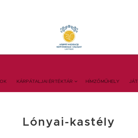
YOK
KÁRPÁTALJAI ÉRTÉKTÁR
HÍMZŐMŰHELY
JÁ
Lónyai-kastély