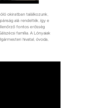
óló okiratban találkozunk,
spánság alá rendelték, így e
 ellenőrző fontos erősség
álszécsi família. A Lónyaiak
olgármesteri hivatal, óvoda,