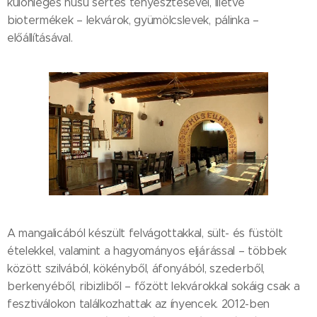
különleges húsú sertés tenyésztésével, illetve
biotermékek – lekvárok, gyümölcslevek, pálinka –
előállításával.
A mangalicából készült felvágottakkal, sült- és füstölt
ételekkel, valamint a hagyományos eljárással – többek
között szilvából, kökényből, áfonyából, szederből,
berkenyéből, ribizliből – főzött lekvárokkal sokáig csak a
fesztiválokon találkozhattak az ínyencek. 2012-ben