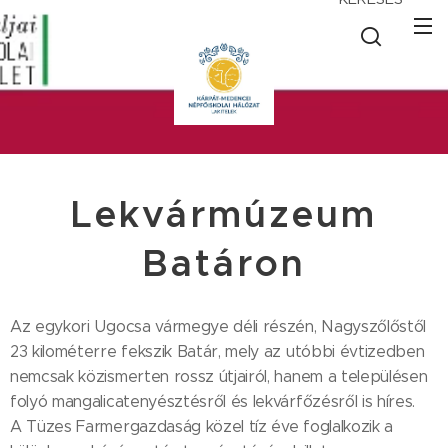
Lekvármúzeum
Batáron
Az egykori Ugocsa vármegye déli részén, Nagyszőlőstől
23 kilométerre fekszik Batár, mely az utóbbi évtizedben
nemcsak közismerten rossz útjairól, hanem a településen
folyó mangalicatenyésztésről és lekvárfőzésről is híres.
A Tüzes Farmergazdaság közel tíz éve foglalkozik a