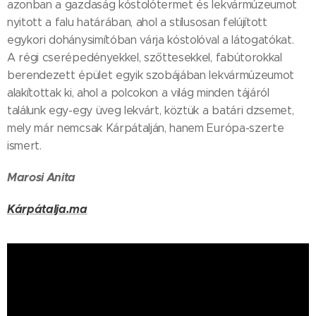
azonban a gazdaság kóstolótermet és lekvármúzeumot
nyitott a falu határában, ahol a stílusosan felújított
egykori dohánysimítóban várja kóstolóval a látogatókat.
A régi cserépedényekkel, szőttesekkel, fabútorokkal
berendezett épület egyik szobájában lekvármúzeumot
alakítottak ki, ahol a polcokon a világ minden tájáról
találunk egy-egy üveg lekvárt, köztük a batári dzsemet,
mely már nemcsak Kárpátalján, hanem Európa-szerte
ismert.
Marosi Anita
Kárpátalja.ma