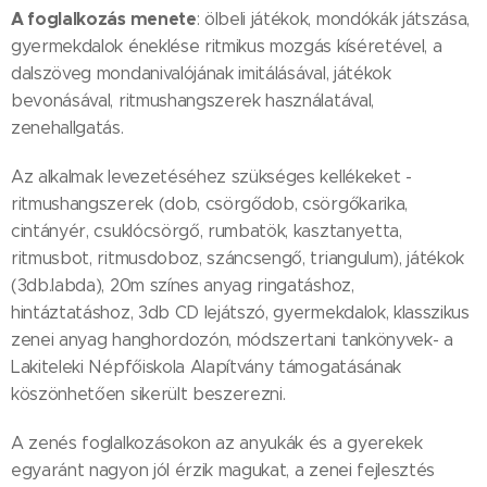
A foglalkozás menete
: ölbeli játékok, mondókák játszása,
gyermekdalok éneklése ritmikus mozgás kíséretével, a
dalszöveg mondanivalójának imitálásával, játékok
bevonásával, ritmushangszerek használatával,
zenehallgatás.
Az alkalmak levezetéséhez szükséges kellékeket -
ritmushangszerek (dob, csörgődob, csörgőkarika,
cintányér, csuklócsörgő, rumbatök, kasztanyetta,
ritmusbot, ritmusdoboz, száncsengő, triangulum), játékok
(3db.labda), 20m színes anyag ringatáshoz,
hintáztatáshoz, 3db CD lejátszó, gyermekdalok, klasszikus
zenei anyag hanghordozón, módszertani tankönyvek- a
Lakiteleki Népfőiskola Alapítvány támogatásának
köszönhetően sikerült beszerezni.
A zenés foglalkozásokon az anyukák és a gyerekek
egyaránt nagyon jól érzik magukat, a zenei fejlesztés