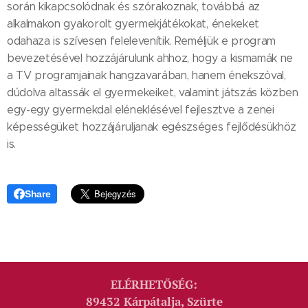
során kikapcsolódnak és szórakoznak, továbbá az
alkalmakon gyakorolt gyermekjátékokat, énekeket
odahaza is szívesen felelevenítik. Reméljük e program
bevezetésével hozzájárulunk ahhoz, hogy a kismamák ne
a TV programjainak hangzavarában, hanem énekszóval,
dúdolva altassák el gyermekeiket, valamint játszás közben
egy-egy gyermekdal eléneklésével fejlesztve a zenei
képességüket hozzájáruljanak egészséges fejlődésükhöz
is.
Share
ELÉRHETŐSÉG:
89432 Kárpátalja, Szürte