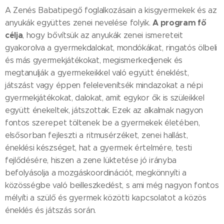
A Zenés Babatipegő foglalkozásain a kisgyermekek és az
A program fő
anyukák együttes zenei nevelése folyik.
célja
, hogy bővítsük az anyukák zenei ismereteit
gyakorolva a gyermekdalokat, mondókákat, ringatós ölbeli
és más gyermekjátékokat, megismerkedjenek és
megtanulják a gyermekeikkel való együtt éneklést,
játszást vagy éppen felelevenítsék mindazokat a népi
gyermekjátékokat, dalokat, amit egykor ők is szüleikkel
együtt énekeltek, játszottak. Ezek az alkalmak nagyon
fontos szerepet töltenek be a gyermekek életében,
elsősorban fejleszti a ritmusérzéket, zenei hallást,
éneklési készséget, hat a gyermek értelmére, testi
fejlődésére, hiszen a zene lüktetése jó irányba
befolyásolja a mozgáskoordinációt, megkönnyíti a
közösségbe való beilleszkedést, s ami még nagyon fontos
mélyíti a szülő és gyermek közötti kapcsolatot a közös
éneklés és játszás során.