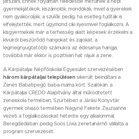
játszani. Ennek folyamán feledésbe merülnek a népi
gyermekjátékok, kiszámolók, mondókák, mivel a gyerekek
nem gyakorolják, a szülők pedig, ha esetleg tudták is
elfelejtették, mert úgymond ciki ilyesmivel foglalkozni. A
kisgyermekek már a terhesség alatt képesek érzékelni a
kívülről beszűrődő hangokat és zajokat, a
legmegnyugtatóbb számukra az édesanya hangja,
továbbá már ekkor is pozitívan hat rájuk a zene.
A Kárpátaljai Népfőiskolai Egyesület szervezésében
három kárpátaljai településen
sikerült beindítani a
Zenés Babatipegő baba-mama kört. Szalókán, a
Kárpátaljai CREDO Alapítvány által működtetett
zeneiskola termében, Szürtében a Járási Könyvtár
gyermek olvasó termében Nagyné Fekete Zsuzsanna
vezeti a foglalkozásokat hetente egy alkalommal,
Beregdédában pedig Soós Lívia zenetanárnő vállalta a
program szervezését.