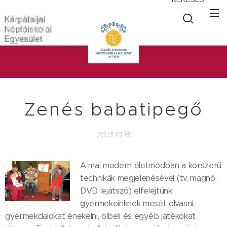
Zenés babatipegő
2013.10.18
A mai modern életmódban a korszerű
technikák megjelenésével (tv, magnó,
DVD lejátszó) elfelejtünk
gyermekeinknek mesét olvasni,
gyermekdalokat énekelni, ölbeli és egyéb játékokat