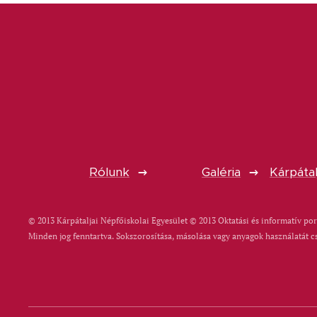
Rólunk
Galéria
Kárpátal
© 2013 Kárpátaljai Népfőiskolai Egyesület © 2013 Oktatási és informatív por
Minden jog fenntartva. Sokszorosítása, másolása vagy anyagok használatát c