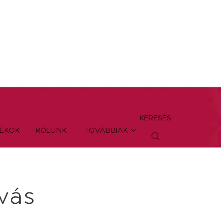
KERESÉS
TÉKOK
RÓLUNK
TOVÁBBIAK
ívás