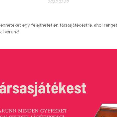
2025.02.22
nneteket egy felejthetetlen társasjátékestre, ahol rengete
al várunk!