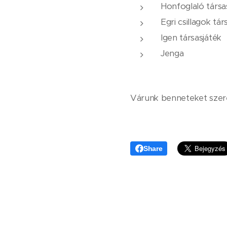
Honfoglaló társa
Egri csillagok tár
Igen társasjáték
Jenga
Várunk benneteket szer
Share