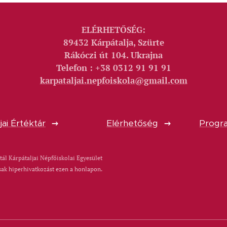
ELÉRHETŐSÉG:
89432 Kárpátalja, Szürte
Rákóczi út 104. Ukrajna
Telefon : +38 0312 91 91 91
karpataljai.nepfoiskola@gmail.com
jai Értéktár
Elérhetőség
Progra
tál Kárpátaljai Népfőiskolai Egyesület
sak hiperhivatkozást ezen a honlapon.