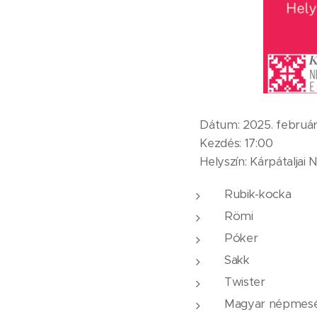
🗓 Dátum: 2025. február
⏰ Kezdés: 17:00
📍 Helyszín: Kárpátaljai
Rubik-kocka
Römi
Póker
Sakk
Twister
Magyar népmesék