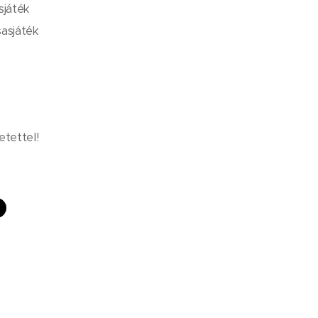
sjáték
sasjáték
etettel! 🎲🎉