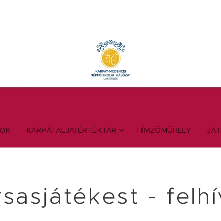
YOK
KÁRPÁTALJAI ÉRTÉKTÁR
HÍMZŐMŰHELY
JÁ
sasjátékest - felh