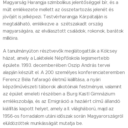
Magyarság Harangja szimbolikus jelentőséggel bír, és a
múlt emlékezete mellett az összetartozás jelenét és
jövőjét is jelképezi. Testvérharangja Kárpátalján is
megtalálható, emlékezve a szétszakadt ország
magyarságára, az elválasztott családok, rokonok, barátok
millióira.
A tanulmányúton résztvevők meglátogatták a Kölcsey
házat, amely a Lakiteleki Népfőiskola legismertebb
épülete. 1993. decemberében Oszip András tervei
alapján készült el. A 200 személyes konferenciateremben
Ferencz Béla fafaragó életmű kiállítása, a nyári
képzőművészeti táborok alkotóinak festményei, valamint
Burg Kastl Gimnázium
az épület emeleti részében a
emlékszobája
Emigráció a hazáért című állandó
, és az
kiállítás
kapott helyet, amely a II. világháború, majd az
1956-os forradalom utáni időszak során Magyarországról
elüldözöttek munkásságát mutatja be.