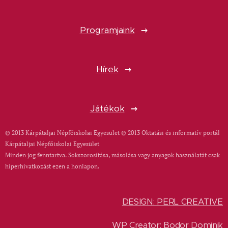
Programjaink
Hírek
Játékok
© 2013 Kárpátaljai Népfőiskolai Egyesület © 2013 Oktatási és informatív portál
Kárpátaljai Népfőiskolai Egyesület
Minden jog fenntartva. Sokszorosítása, másolása vagy anyagok használatát csak
hiperhivatkozást ezen a honlapon.
DESIGN: PERL CREATIVE
WP Creator: Bodor Dominik