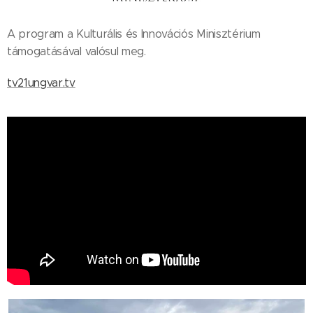
A program a Kulturális és Innovációs Minisztérium
támogatásával valósul meg.
tv21ungvar.tv