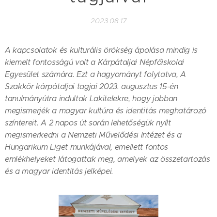
2023.08.17
A kapcsolatok és kulturális örökség ápolása mindig is
kiemelt fontosságú volt a Kárpátaljai Népfőiskolai
Egyesület számára. Ezt a hagyományt folytatva, A
Szakkör kárpátaljai tagjai 2023. augusztus 15-én
tanulmányútra indultak Lakitelekre, hogy jobban
megismerjék a magyar kultúra és identitás meghatározó
színtereit. A 2 napos út során lehetőségük nyílt
megismerkedni a Nemzeti Művelődési Intézet és a
Hungarikum Liget munkájával, emellett fontos
emlékhelyeket látogattak meg, amelyek az összetartozás
és a magyar identitás jelképei.