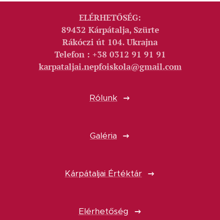
ELÉRHETŐSÉG:
89432 Kárpátalja, Szürte
Rákóczi út 104. Ukrajna
Telefon : +38 0312 91 91 91
karpataljai.nepfoiskola@gmail.com
Rólunk
Galéria
Kárpátaljai Értéktár
Elérhetőség