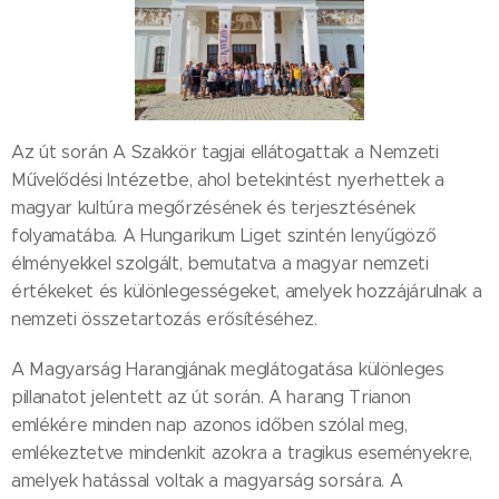
Az út során A Szakkör tagjai ellátogattak a Nemzeti
Művelődési Intézetbe, ahol betekintést nyerhettek a
magyar kultúra megőrzésének és terjesztésének
folyamatába. A Hungarikum Liget szintén lenyűgöző
élményekkel szolgált, bemutatva a magyar nemzeti
értékeket és különlegességeket, amelyek hozzájárulnak a
nemzeti összetartozás erősítéséhez.
A Magyarság Harangjának meglátogatása különleges
pillanatot jelentett az út során. A harang Trianon
emlékére minden nap azonos időben szólal meg,
emlékeztetve mindenkit azokra a tragikus eseményekre,
amelyek hatással voltak a magyarság sorsára. A