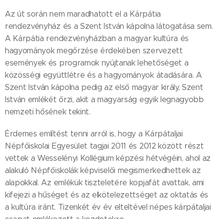
Az út során nem maradhatott el a Kárpátia
rendezvényház és a Szent István kápolna látogatása sem.
A Kárpátia rendezvényházban a magyar kultúra és
hagyományok megőrzése érdekében szervezett
események és programok nyújtanak lehetőséget a
közösségi együttlétre és a hagyományok átadására. A
Szent István kápolna pedig az első magyar király, Szent
István emlékét őrzi, akit a magyarság egyik legnagyobb
nemzeti hősének tekint.
Érdemes említést tenni arról is, hogy a Kárpátaljai
Népfőiskolai Egyesület tagjai 2011 és 2012 között részt
vettek a Wesselényi Kollégium képzési hétvégéin, ahol az
alakuló Népfőiskolák képviselői megismerkedhettek az
alapokkal. Az emlékük tiszteletére kopjafát avattak, ami
kifejezi a hűséget és az elkötelezettséget az oktatás és
a kultúra iránt. Tizenkét év év elteltével népes kárpátaljai