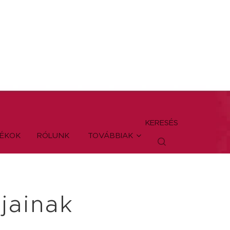
KERESÉS
TÉKOK
RÓLUNK
TOVÁBBIAK
jainak