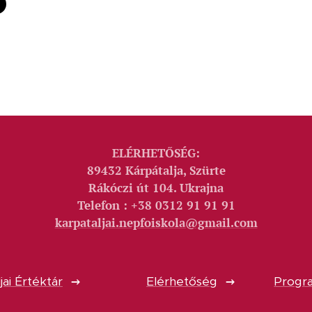
ELÉRHETŐSÉG:
89432 Kárpátalja, Szürte
Rákóczi út 104. Ukrajna
Telefon : +38 0312 91 91 91
karpataljai.nepfoiskola@gmail.com
jai Értéktár
Elérhetőség
Progra