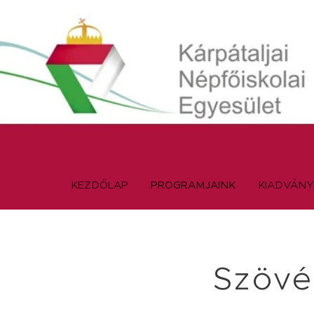
KEZDŐLAP
PROGRAMJAINK
KIADVÁN
Szövé