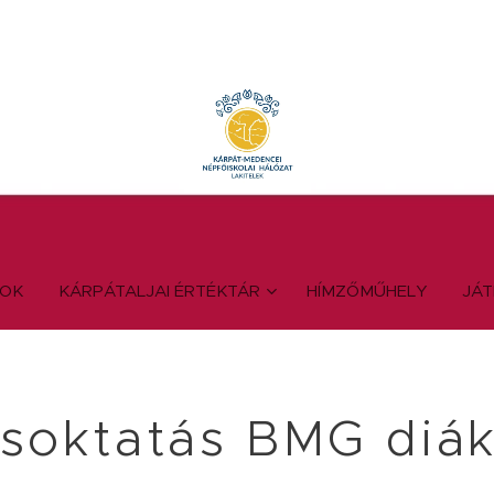
YOK
KÁRPÁTALJAI ÉRTÉKTÁR
HÍMZŐMŰHELY
JÁ
soktatás BMG diák