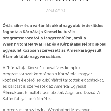
2018.05.03
Óriási siker és a vártánál sokkal nagyobb érdeklődés
fogadta a Kárpátalja Kincsei kulturális
programsorozatot a tengerentúlon, amit a
Washingtoni Magyar Ház és a Kárpátaljai Népfőiskolai
Egyesület közösen szervezett az Amerikai Egyesült
Államok több nagyvárosában.
A "Kárpátalja Kincsei" innovatív és komplex
programsorozat keretében a Kárpátaljai magyar
közösség életéről és kultúrájáról tartottak előadásokat,
és kiállítást is szerveztek az Amerikai Egyesült
Államokban. E mellett bemutatták Zsigmond Dezső 'A
Sátán fattya' című filmjét is.
A programsorozatnak a Washingtoni Marymount