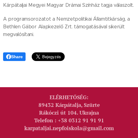
Kárpátaljai Megyei Magyar Drámai Színház tagja válaszolt.
A programsorozatot a Nemzetpolitikai Államtitkárság, a
Bethlen Gábor Alapkezelő Zrt. támogatásával sikerült
megvalósítani.
Share
ELÉRHETŐSÉG:
89432 Kárpátalja, Szürte
Rákóczi út 104. Ukrajna
Telefon : +38 0312 91 91 91
karpataljai.nepfoiskola@gmail.com