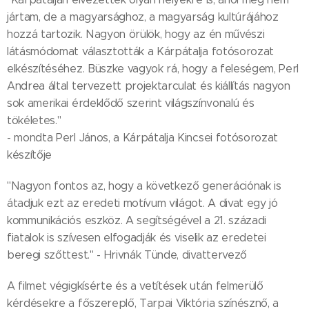
jártam, de a magyarsághoz, a magyarság kultúrájához
hozzá tartozik. Nagyon örülök, hogy az én művészi
látásmódomat választották a Kárpátalja fotósorozat
elkészítéséhez. Büszke vagyok rá, hogy a feleségem, Perl
Andrea által tervezett projektarculat és kiállítás nagyon
sok amerikai érdeklődő szerint világszínvonalú és
tökéletes."
- mondta Perl János, a Kárpátalja Kincsei fotósorozat
készítője
"Nagyon fontos az, hogy a következő generációnak is
átadjuk ezt az eredeti motívum világot. A divat egy jó
kommunikációs eszköz. A segítségével a 21. századi
fiatalok is szívesen elfogadják és viselik az eredetei
beregi szőttest." - Hrivnák Tünde, divattervező
A filmet végigkísérte és a vetítések után felmerülő
kérdésekre a főszereplő, Tarpai Viktória színésznő, a