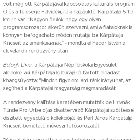
volt még ott Kárpátaljával kapcsolatos kulturális program.
Ő és a felesége Felvidéki, régi hazájuktól Kárpátalja 5-10
km-re van. "Nagyon örülök, hogy egy olyan
programsorozatot sikerült szervezni, ami a fiataloknak is
könnyen befogadható módon mutatja be Kárpátalja
Kincseit az amerikaiaknak." - mondta el Fedor István a
cleveland-i rendezvény után.
Balogh Lívia,
a Kárpátaljai Népfőiskolai Egyesület
alelnöke, aki Kárpátalja kultúrájáról tartott előadást
kihangsúlyozta: "Minden figyelem, ami ránk irányulhat, az
segítheti a Kárpátaljai magyarság megmaradását."
A rendezvény kiállítása keretében mutatták be Hrivnák
Tünde Pro Urbe díjas divattervező Kárpátaljai szőttessel
díszített egyedülálló kollekcióját és Perl János Kárpátalja
Kincseit bemutató művészi fotósorozatát.
"Kárpátalján elvezettek olyan helyekre is, ahol még nem