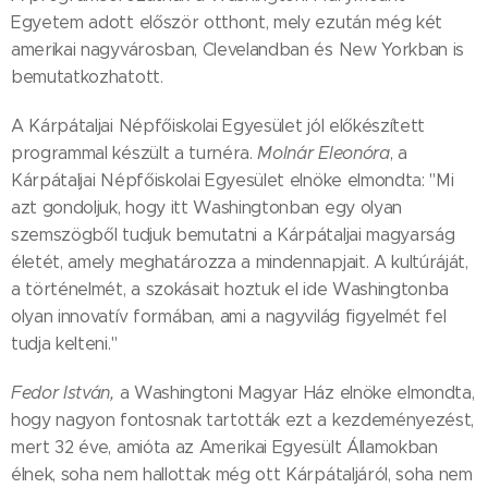
Egyetem adott először otthont, mely ezután még két
amerikai nagyvárosban, Clevelandban és New Yorkban is
bemutatkozhatott.
A Kárpátaljai Népfőiskolai Egyesület jól előkészített
programmal készült a turnéra.
Molnár Eleonóra
, a
Kárpátaljai Népfőiskolai Egyesület elnöke elmondta: "Mi
azt gondoljuk, hogy itt Washingtonban egy olyan
szemszögből tudjuk bemutatni a Kárpátaljai magyarság
életét, amely meghatározza a mindennapjait. A kultúráját,
a történelmét, a szokásait hoztuk el ide Washingtonba
olyan innovatív formában, ami a nagyvilág figyelmét fel
tudja kelteni."
Fedor István,
a Washingtoni Magyar Ház elnöke elmondta,
hogy nagyon fontosnak tartották ezt a kezdeményezést,
mert 32 éve, amióta az Amerikai Egyesült Államokban
élnek, soha nem hallottak még ott Kárpátaljáról, soha nem