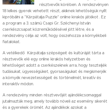
résztvevők körében. A rendezvényen
18 lelkes gyerek vehetett részt, akiknek lehetőségük nyílt
kipróbálni a "Kárpátalja Puzzle" online kirakós játékot . Ez
a program a 3. számú Csapi Gr. Széchenyi István
cserkészcsapat közreműködésével jött létre, és a
rendezvény célja az volt, hogy összehozza a környékbeli
fiatalokat.
A vetélkedő Kárpátalja szépségeit és kultúráját tárta a
résztvevők elé egy online kirakós helyzetben és
lehetőséget adott a cserkészeknek arra, hogy teszteljék
tudásukat, ügyességüket, gyorsaságukat és megismerjék
a környék nevezetességeit és történelmét, kreatív és
interaktív módon.
A rendezvény minden résztvevőjét ajándékcsomaggal
jutalmazták meg, amely tovább növeli az esemény sikerét
és a gyerekek örömét. Az ajándékok azokat a