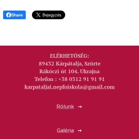
Share
ELÉRHETŐSÉG:
89432 Kárpátalja, Szürte
Rákóczi út 104. Ukrajna
Telefon : +38 0312 91 91 91
karpataljai.nepfoiskola@gmail.com
Rólunk
Galéria