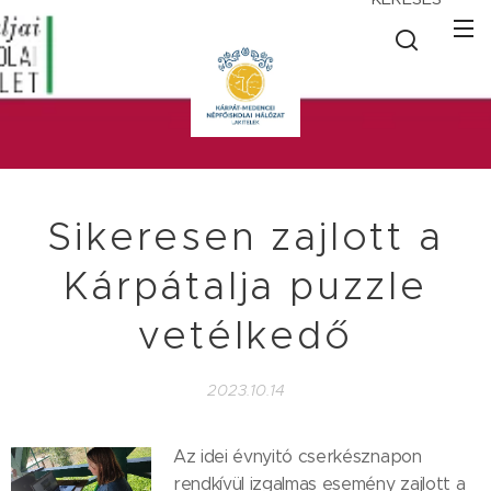
Sikeresen zajlott a
Kárpátalja puzzle
vetélkedő
2023.10.14
Az idei évnyitó cserkésznapon
rendkívül izgalmas esemény zajlott a