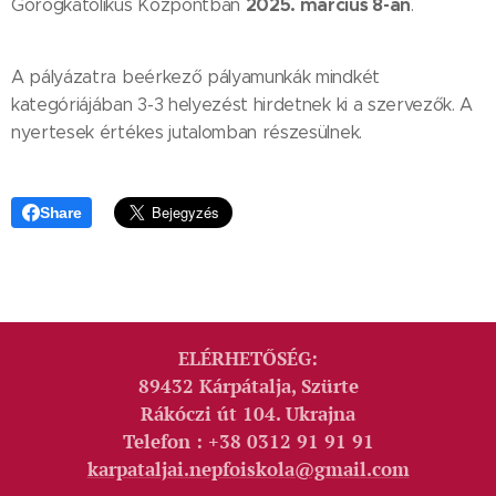
2025. március 8-án
Görögkatolikus Központban
.
A pályázatra beérkező pályamunkák mindkét
kategóriájában 3-3 helyezést hirdetnek ki a szervezők. A
nyertesek értékes jutalomban részesülnek.
Share
ELÉRHETŐSÉG:
89432 Kárpátalja, Szürte
Rákóczi út 104. Ukrajna
Telefon : +38 0312 91 91 91
karpataljai.nepfoiskola@gmail.com