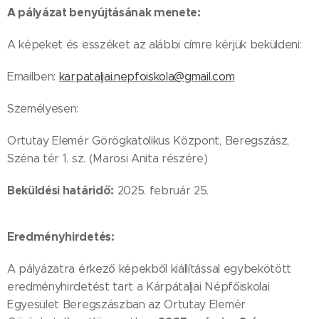
A pályázat benyújtásának menete:
A képeket és esszéket az alábbi címre kérjük beküldeni:
Emailben:
karpataljai.nepfoiskola@gmail.com
Személyesen:
Ortutay Elemér Görögkatolikus Központ, Beregszász,
Széna tér 1. sz. (Marosi Anita részére)
Beküldési határidő:
2025. február 25.
Eredményhirdetés:
A pályázatra érkező képekből kiállítással egybekötött
eredményhirdetést tart a Kárpátaljai Népfőiskolai
Egyesület Beregszászban az Ortutay Elemér