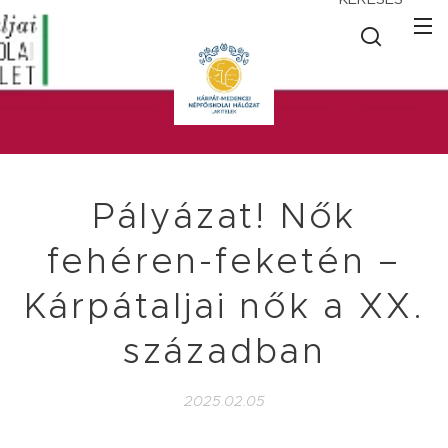
Pályázat! Nők
fehéren-feketén –
Kárpátaljai nők a XX.
században
2025.02.05