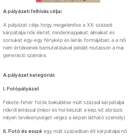
A pályázati felhívás célja:
A pályázat célja, hogy megjelenítse a XX. századi
kárpátaljai nők életét, mindennapjaikat, álmaikat és
sorsukat egy-egy fénykép és leírás formájában, a a női
nem értékeinek bemutatásával példát mutasson a mai
generáció számára.
A pályázat kategóriái:
I. Fotópályázat
Fekete-fehér fotók beküldése múlt századi kárpátaljai
nőkről leírással (mikor és hol készült a kép, kit ábrázol,
milyen tevékenységet végez a képen látható személy)
II. Fotó és esszé
egy múlt században élt kárpátaljai nő