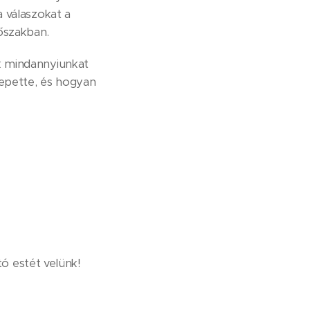
 válaszokat a
őszakban.
k mindannyiunkat
zepette, és hogyan
tó estét velünk!