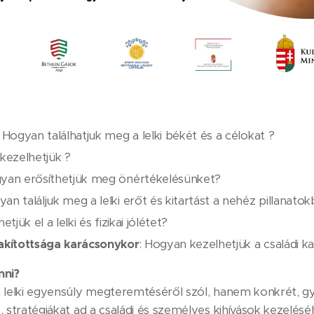
: Hogyan találhatjuk meg a lelki békét és a célokat ?
kezelhetjük ?
gyan erősíthetjük meg önértékelésünket?
yan találjuk meg a lelki erőt és kitartást a nehéz pillanato
tjük el a lelki és fizikai jólétet?
akítottsága karácsonykor
: Hogyan kezelhetjük a családi k
nni?
 lelki egyensúly megteremtéséről szól, hanem konkrét, gy
 stratégiákat ad a családi és személyes kihívások kezelésé