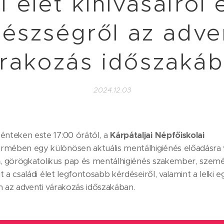
i élet kihívásairól é
észségről az adve
rakozás időszaká
2024.12.03
énteken este 17:00 órától, a
Kárpátaljai Népfőiskolai
rmében egy különösen aktuális mentálhigiénés előadásra 
n
, görögkatolikus pap és mentálhigiénés szakember, szem
it a családi élet legfontosabb kérdéseiről, valamint a lel
 az adventi várakozás időszakában.