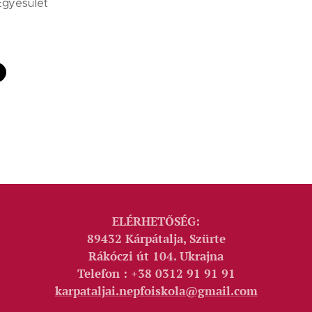
 Egyesület
ELÉRHETŐSÉG:
89432 Kárpátalja, Szürte
Rákóczi út 104. Ukrajna
Telefon : +38 0312 91 91 91
karpataljai.nepfoiskola@gmail.com