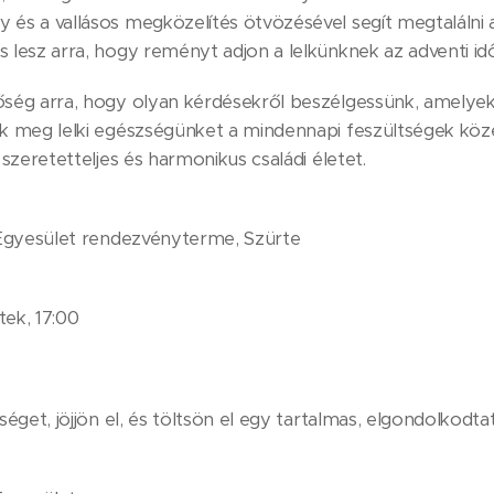
és a vallásos megközelítés ötvözésével segít megtalálni a
 lesz arra, hogy reményt adjon a lelkünknek az adventi id
őség arra, hogy olyan kérdésekről beszélgessünk, amelye
ük meg lelki egészségünket a mindennapi feszültségek kö
 szeretetteljes és harmonikus családi életet.
i Egyesület rendezvényterme, Szürte
ek, 17:00
séget, jöjjön el, és töltsön el egy tartalmas, elgondolkodta