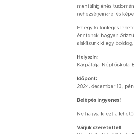
mentálhigiénés tudomány 
nehézségeinkre, és képes
Ez egy különleges lehet
érintenek: hogyan őrizz
alakítsunk ki egy boldog,
Helyszín:
Kárpátaljai Népfőiskola
Időpont:
2024. december 13., pént
Belépés ingyenes!
Ne hagyja ki ezt a lehető
Várjuk szeretettel!