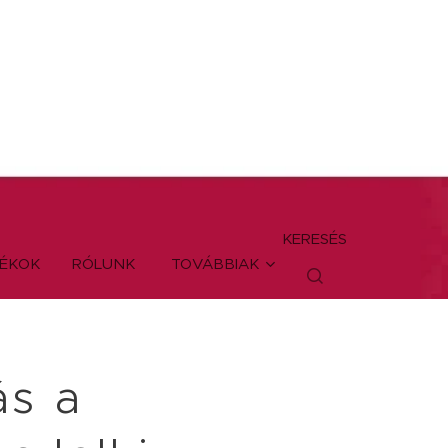
KERESÉS
TÉKOK
RÓLUNK
TOVÁBBIAK
ás a