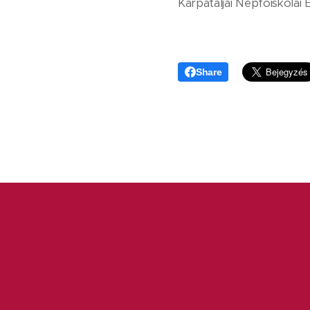
Kárpátaljai Népfőiskolai
Share