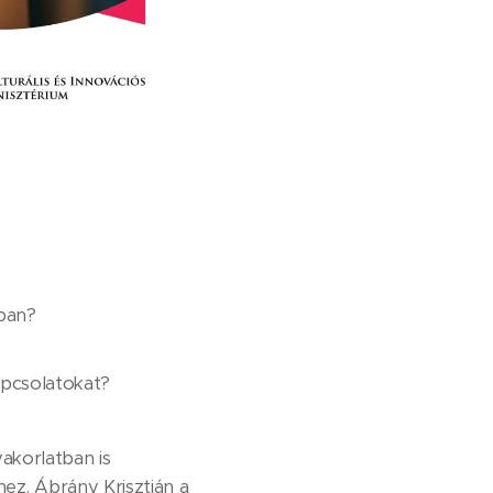
kban?
apcsolatokat?
akorlatban is
hez. Ábrány Krisztián a