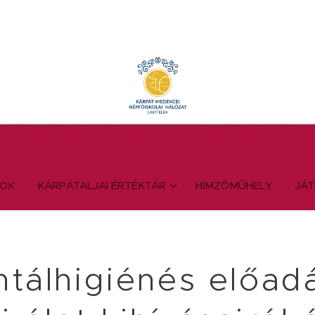
YOK
KÁRPÁTALJAI ÉRTÉKTÁR
HÍMZŐMŰHELY
JÁ
tálhigiénés előad