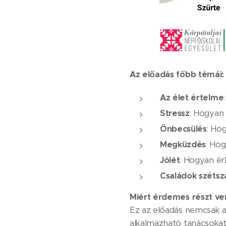
Az előadás főbb témái:
Az élet értelme
Stressz
: Hogyan 
Önbecsülés
: Ho
Megküzdés
: Hog
Jólét
: Hogyan érhe
Családok szétsz
Miért érdemes részt ve
Ez az előadás nemcsak a
alkalmazható tanácsokat,