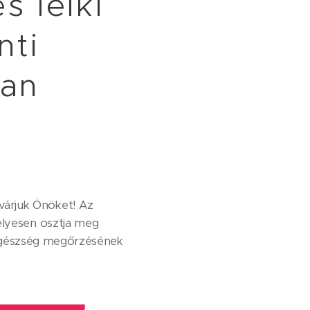
s lelki
nti
ban
várjuk Önöket! Az
élyesen osztja meg
ki egészség megőrzésének