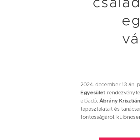
család
eg
vá
2024. december 13-án, p
Egyesület
rendezvényte
előadó,
Ábrány Krisztiá
tapasztalatait és tanácsa
fontosságáról, különösen