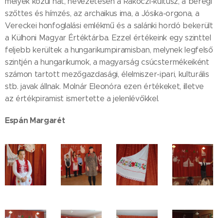
melyek közül hat, nevezetesen a Rákóczi-kultusz, a beregi
szőttes és hímzés, az archaikus ima, a Jósika-orgona, a
Vereckei honfoglalási emlékmű és a salánki hordó bekerült
a Külhoni Magyar Értéktárba. Ezzel értékeink egy szinttel
feljebb kerültek a hungarikumpiramisban, melynek legfelső
szintjén a hungarikumok, a magyarság csúcstermékeiként
számon tartott mezőgazdasági, élelmiszer-ipari, kulturális
stb. javak állnak. Molnár Eleonóra ezen értékeket, illetve
az értékpiramist ismertette a jelenlévőkkel.
Espán Margarét