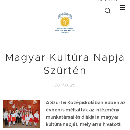
Magyar Kultúra Napja
Szürtén
2017.01.28
A Szürtei Középiskolában ebben az
évben is méltatták az intézmény
munkatársai és diákjai a magyar
kultúra napját, mely arra hivatott