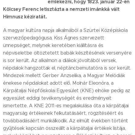
emlékezni, hogy 1823. január 22-én
Kölcsey Ferenc letisztázta a nemzeti imánkká vált
Himnusz kéziratát.
A magyar kultúra napja alkalmából a Szürtei Középiskola
szervezőpedagógusa, Kiss Ágnes szervezett
ünnepséget, melynek keretében kiállításra és
népviseletbe öltöztetett babák készítésének versenyére
is sor került. Az alkalmon a diákok jóvoltából versek,
népdalok hangzottak el, néptáncbemutatóra is sor került.
Mindezek mellett Gerber Anzselika, a Magyar Melódiák
énekese népdalokat adott elő, Molnár Eleonóra, a
Kárpátaljai Népfőiskolai Egyesület (KNE) elnöke pedig az
egyesület eddigi tevékenységét és eredményeit
ismertette. A KNE 2011-es megalakulása óta a kárpátaljai
magyarság értékeinek felkutatásáért, rögzítéséért és
továbbadásáért munkálkodik. Az elmúlt években történt
gyűjtések kapcsán összeállt a kárpátaljai értékek listája,