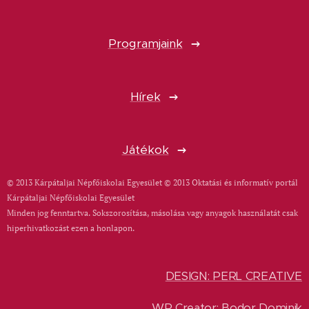
Programjaink
Hírek
Játékok
© 2013 Kárpátaljai Népfőiskolai Egyesület © 2013 Oktatási és informatív portál
Kárpátaljai Népfőiskolai Egyesület
Minden jog fenntartva. Sokszorosítása, másolása vagy anyagok használatát csak
hiperhivatkozást ezen a honlapon.
DESIGN: PERL CREATIVE
WP Creator: Bodor Dominik