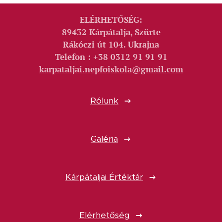
ELÉRHETŐSÉG:
89432 Kárpátalja, Szürte
Rákóczi út 104. Ukrajna
Telefon : +38 0312 91 91 91
karpataljai.nepfoiskola@gmail.com
Rólunk
Galéria
Kárpátaljai Értéktár
Elérhetőség