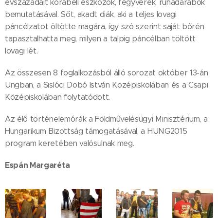
évszázadait korabeli eszközök, fegyverek, ruhadarabok
bemutatásával. Sőt, akadt diák, aki a teljes lovagi
páncélzatot öltötte magára, így szó szerint saját bőrén
tapasztalhatta meg, milyen a talpig páncélban töltött
lovagi lét.
Az összesen 8 foglalkozásból álló sorozat október 13-án
Ungban, a Sislóci Dobó István Középiskolában és a Csapi
Középiskolában folytatódott.
Az élő történelemórák a Földművelésügyi Minisztérium, a
Hungarikum Bizottság támogatásával, a HUNG2015
program keretében valósulnak meg.
Espán Margaréta