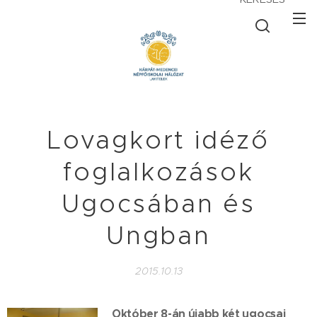
Lovagkort idéző
foglalkozások
Ugocsában és
Ungban
2015.10.13
Október 8-án újabb két ugocsai