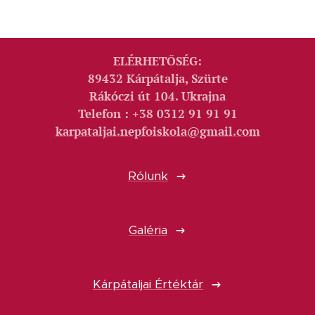
ELÉRHETŐSÉG:
89432 Kárpátalja, Szürte
Rákóczi út 104. Ukrajna
Telefon : +38 0312 91 91 91
karpataljai.nepfoiskola@gmail.com
Rólunk
Galéria
Kárpátaljai Értéktár