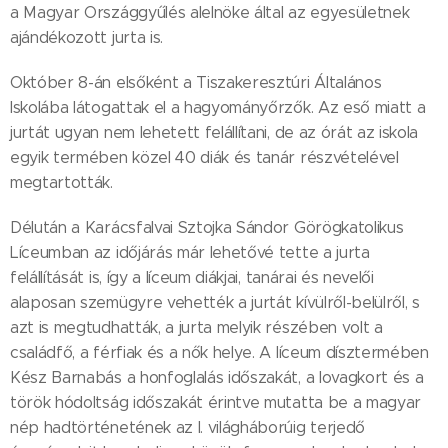
a Magyar Országgyűlés alelnöke által az egyesületnek
ajándékozott jurta is.
Október 8-án elsőként a Tiszakeresztúri Általános
Iskolába látogattak el a hagyományőrzők. Az eső miatt a
jurtát ugyan nem lehetett felállítani, de az órát az iskola
egyik termében közel 40 diák és tanár részvételével
megtartották.
Délután a Karácsfalvai Sztojka Sándor Görögkatolikus
Líceumban az időjárás már lehetővé tette a jurta
felállítását is, így a líceum diákjai, tanárai és nevelői
alaposan szemügyre vehették a jurtát kívülről-belülről, s
azt is megtudhatták, a jurta melyik részében volt a
családfő, a férfiak és a nők helye. A líceum dísztermében
Kész Barnabás a honfoglalás időszakát, a lovagkort és a
török hódoltság időszakát érintve mutatta be a magyar
nép hadtörténetének az I. világháborúig terjedő