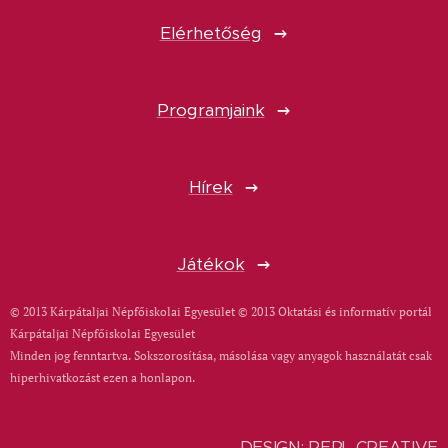
Elérhetőség
Programjaink
Hírek
Játékok
© 2013 Kárpátaljai Népfőiskolai Egyesület © 2013 Oktatási és informatív portál
Kárpátaljai Népfőiskolai Egyesület
Minden jog fenntartva. Sokszorosítása, másolása vagy anyagok használatát csak
hiperhivatkozást ezen a honlapon.
DESIGN: PERL CREATIVE