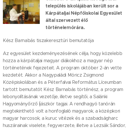
település iskolájában került sor a
Kárpátaljai Népfőiskolai Egyesület
által szervezett élő
történelemórára.
Kész Barnabás tiszakeresztúri bemutatója
Az egyesület kezdeményezésének célja, hogy közelebb
hozza a kárpátaljai magyar diákokhoz a magyar nép
történetének fejezeteit. A program október 2-án vette
kezdetét. Akkor a Nagypaládi Móricz Zsigmond
Középiskolában és a Péterfalvai Református Líceumban
tartott bemutatót Kész Barnabás történész, a program
lebonyolításának vezetője, illetve segítői, a Salánki
Hagyományőrző Íjászkör tagjai. A rendhagyó tanórán
megtekinthető volt a honfoglaló magyarok, a középkori
magyar harcosok, a kuruc vitézek és a szabadságharc
huszárainak viselete, fegyverzete, illetve a Lezsák Sándor,