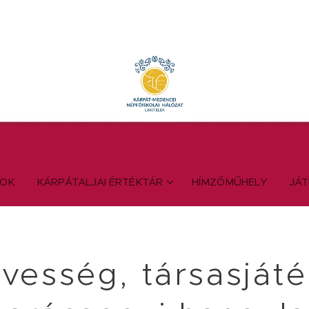
YOK
KÁRPÁTALJAI ÉRTÉKTÁR
HÍMZŐMŰHELY
JÁ
vesség, társasjáté