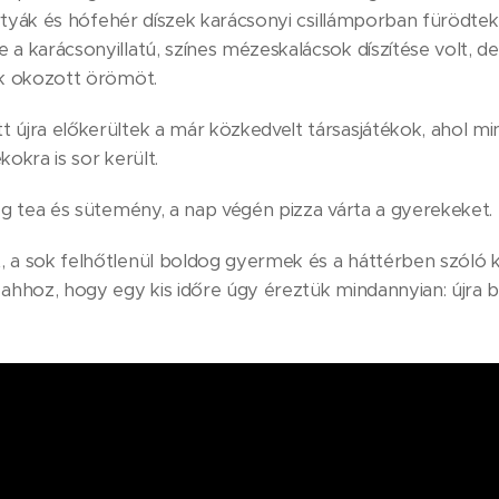
yertyák és hófehér díszek karácsonyi csillámporban fürödtek
a karácsonyillatú, színes mézeskalácsok díszítése volt, d
ek okozott örömöt.
újra előkerültek a már közkedvelt társasjátékok, ahol min
ékokra is sor került.
eg tea és sütemény, a nap végén pizza várta a gyerekeket.
 a sok felhőtlenül boldog gyermek és a háttérben szóló 
ahhoz, hogy egy kis időre úgy éreztük mindannyian: újra 