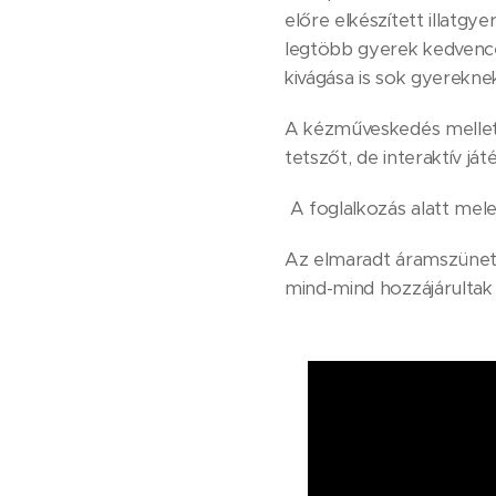
előre elkészített illatg
legtöbb gyerek kedvence 
kivágása is sok gyerekn
A kézműveskedés mellett 
tetszőt, de interaktív ját
A foglalkozás alatt mel
Az elmaradt áramszünet,
mind-mind hozzájárultak 