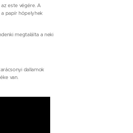
 az este végére. A
e a papír hópelyhek
denki megtalálta a neki
karácsonyi dallamok
béke van.