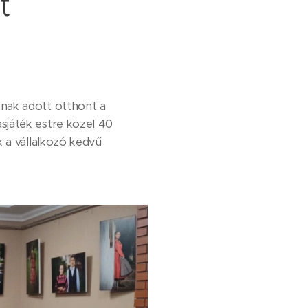
t
snak adott otthont a
sjáték estre közel 40
 a vállalkozó kedvű