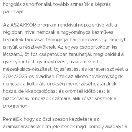
horgolás zsinórfonallal, tovább színesítik a képzés
palettáját.
Az ASZAKKÖR program rendkívül népszerűvé vált a
régióban, mivel nemcsak a hagyományos kézműves
technikák tanulását támogatja, hanem közösségi élményt
is nyújt a résztvevőknek. Az egyes csoportokban kis
létszámú, öt fős csapatokban tanulhatják meg például a
gyertyaöntést, gyöngyfűzést, makramézást,
mézeskalács-készítést, tojásfestést és kereten szövést a
2024/2025-ös évadban. Ezek az alkotó tevékenységek
nemcsak a kulturális örökség megőrzéséhez járulnak
hozzá, de kikapcsolódást és örömteli időtöltést is
biztosítanak mindazok számára, akik részt vesznek a
programon.
Reméljük, hogy az őszi szezon kezdetére az
áramkimaradások nem jelentenek majd komoly akadályt a