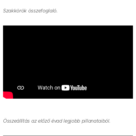
Szakkörök összefoglaló.
Összeállítás az előző évad legjobb pillanataiból.