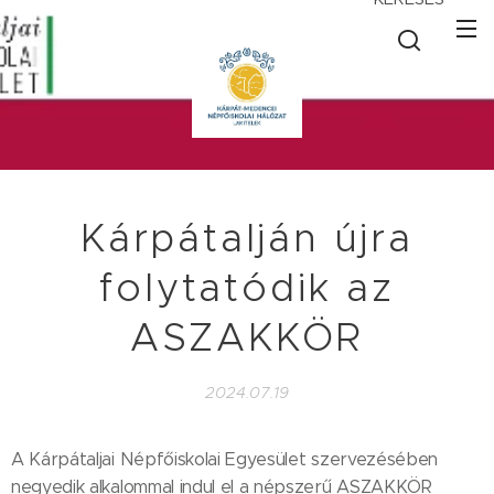
Kárpátalján újra
folytatódik az
ASZAKKÖR
2024.07.19
A Kárpátaljai Népfőiskolai Egyesület szervezésében
negyedik alkalommal indul el a népszerű ASZAKKÖR