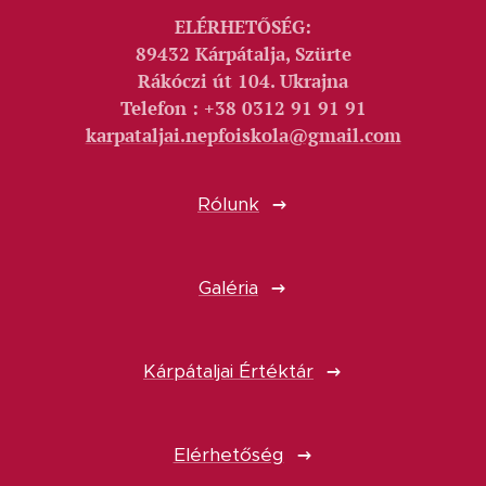
ELÉRHETŐSÉG:
89432 Kárpátalja, Szürte
Rákóczi út 104. Ukrajna
Telefon : +38 0312 91 91 91
karpataljai.nepfoiskola@gmail.com
Rólunk
Galéria
Kárpátaljai Értéktár
Elérhetőség