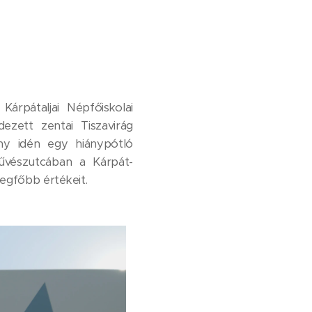
árpátaljai Népfőiskolai
ezett zentai Tiszavirág
ny idén egy hiánypótló
 Művészutcában a Kárpát-
egfőbb értékeit.