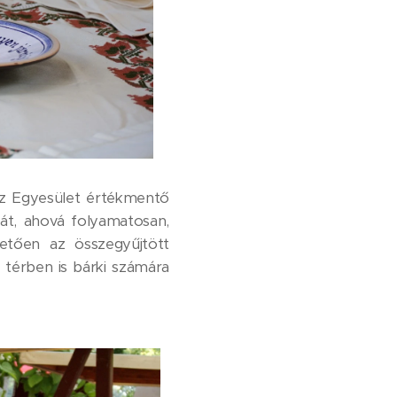
az Egyesület értékmentő
át, ahová folyamatosan,
hetően az összegyűjtött
is térben is bárki számára