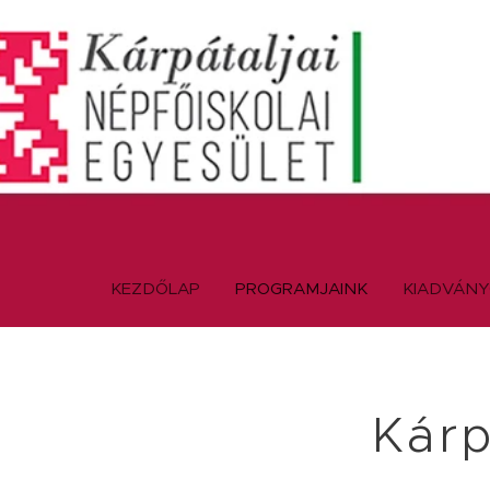
KEZDŐLAP
PROGRAMJAINK
KIADVÁN
Kárp