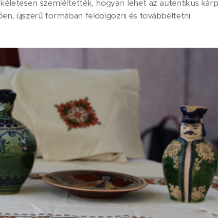
tökéletesen szemléltették, hogyan lehet az autentikus kárp
en, újszerű formában feldolgozni és továbbéltetni.