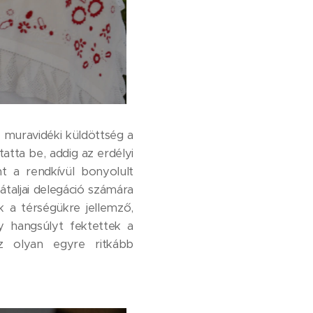
 muravidéki küldöttség a
atta be, addig az erdélyi
t a rendkívül bonyolult
átaljai delegáció számára
ik a térségükre jellemző,
y hangsúlyt fektettek a
z olyan egyre ritkább