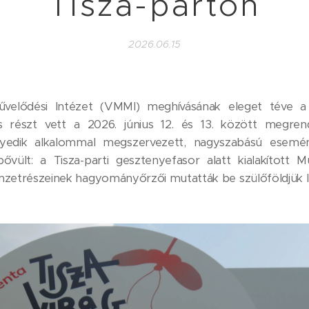
Tisza-parton
2026.06.15
elődési Intézet (VMMI) meghívásának eleget téve a K
is részt vett a 2026. június 12. és 13. között megrend
egyedik alkalommal megszervezett, nagyszabású esemé
ővült: a Tisza-parti gesztenyefasor alatt kialakított
zetrészeinek hagyományőrzői mutatták be szülőföldjük l