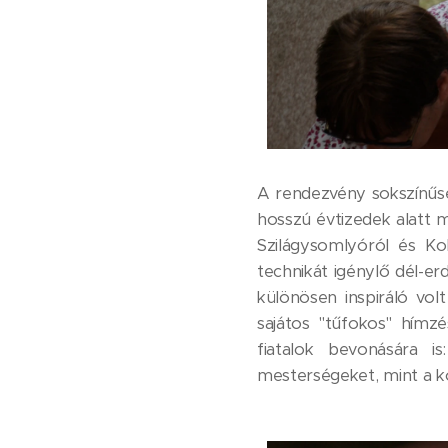
A rendezvény sokszínűsé
hosszú évtizedek alatt m
Szilágysomlyóról és Ko
technikát igénylő dél-er
különösen inspiráló volt
sajátos "tűfokos" hímz
fiatalok bevonására 
mesterségeket, mint a k