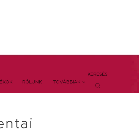
KERESÉS
TÉKOK
RÓLUNK
TOVÁBBIAK
entai