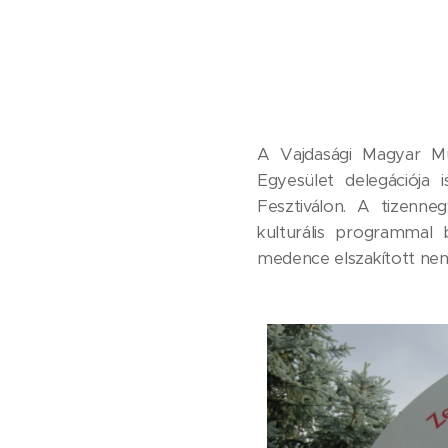
A Vajdasági Magyar Műv
Egyesület delegációja 
Fesztiválon. A tizenn
kulturális programmal b
medence elszakított nem