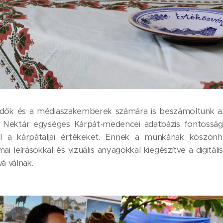
ődők és a médiaszakemberek számára is beszámoltunk 
a Nektár egységes Kárpát-medencei adatbázis fontosság
el a kárpátaljai értékeket. Ennek a munkának köszön
ai leírásokkal és vizuális anyagokkal kiegészítve a digitál
á válnak.