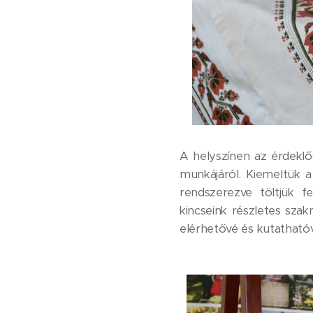
A helyszínen az érdekl
munkájáról. Kiemeltük 
rendszerezve töltjük f
kincseink részletes szakm
elérhetővé és kutathatóv