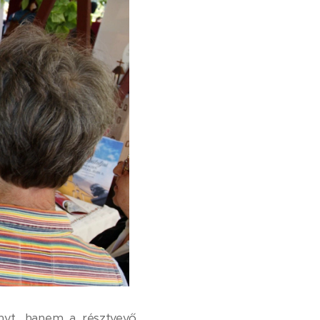
nyt, hanem a résztvevő