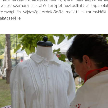
sek számára is kiváló terepet biztosított a kapcsola
szági és vajdasági érdeklődők mellett a muravidéki és
alatcserére.