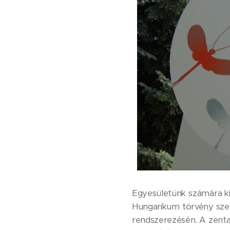
Egyesületünk számára ki
Hungarikum törvény szel
rendszerezésén. A zentai