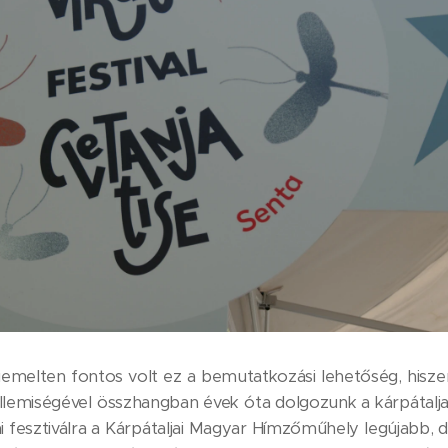
emelten fontos volt ez a bemutatkozási lehetőség, hisz
lemiségével összhangban évek óta dolgozunk a kárpátaljai
 fesztiválra a Kárpátaljai Magyar Hímzőműhely legújabb, díj