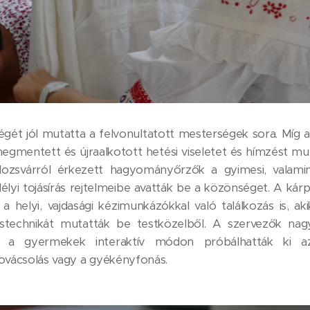
gét jól mutatta a felvonultatott mesterségek sora. Míg a
egmentett és újraalkotott hetési viseletet és hímzést mut
lozsvárról érkezett hagyományőrzők a gyimesi, valamin
délyi tojásírás rejtelmeibe avatták be a közönséget. A kárp
 a helyi, vajdasági kézimunkázókkal való találkozás is, ak
éstechnikát mutatták be testközelből. A szervezők nag
is: a gyermekek interaktív módon próbálhatták ki a
ovácsolás vagy a gyékényfonás.