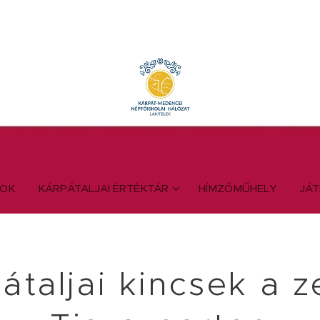
YOK
KÁRPÁTALJAI ÉRTÉKTÁR
HÍMZŐMŰHELY
JÁ
átaljai kincsek a z