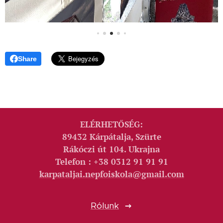
Share
ELÉRHETŐSÉG:
89432 Kárpátalja, Szürte
Rákóczi út 104. Ukrajna
Telefon : +38 0312 91 91 91
karpataljai.nepfoiskola@gmail.com
Rólunk