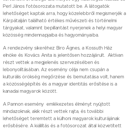
Perl János fotósorozata mutatott be. A látogatók
lehetőséget kaptak arra, hogy közelebbről megismerjék a
Kárpátalján található értékes művészeti és történelmi
tárgyakat, valamint bepillantást nyerjenek a helyi magyar
közösség mindennapjaiba és hagyományaiba.
A rendezvény sikeréhez Biro Ágnes, a Kossuth Ház
elnöke és Kovács Anita is jelentősen hozzájárult. Aktívan
részt vettek a megjelenés szervezésében és
lebonyolításában. Az esemény célja nem csupán a
kulturális örökség megőrzése és bemutatása volt, hanem
a közösségépítés és a magyar identitás erősítése is a
kanadai magyarok között.
A Pannon esemény emlékezetes élményt nyújtott
mindazoknak, akik részt vettek rajta, és további
lehetőséget teremtett a külhoni magyarok kulturájának
erősítésére. A kiállítás és a fotósorozat által közvetített