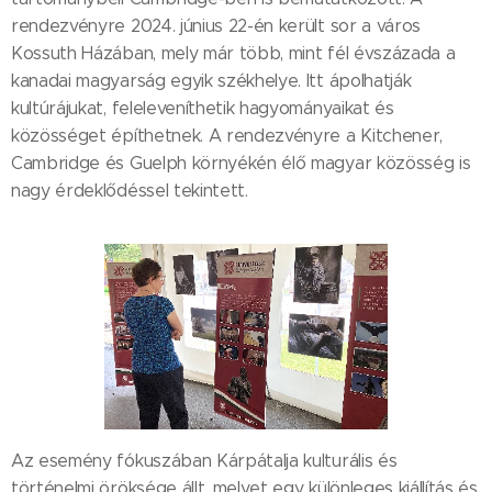
rendezvényre 2024. június 22-én került sor a város
Kossuth Házában, mely már több, mint fél évszázada a
kanadai magyarság egyik székhelye. Itt ápolhatják
kultúrájukat, feleleveníthetik hagyományaikat és
közösséget építhetnek. A rendezvényre a Kitchener,
Cambridge és Guelph környékén élő magyar közösség is
nagy érdeklődéssel tekintett.
Az esemény fókuszában Kárpátalja kulturális és
történelmi öröksége állt, melyet egy különleges kiállítás és