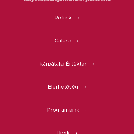
Rólunk
Galéria
Kárpátaljai Értéktár
Elérhetőség
Programjaink
Hírek