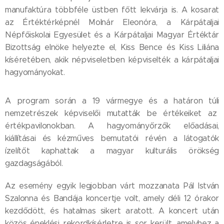
manufaktúra többféle üstben főtt lekvárja is. A kosarat
az Értéktérképnél Molnár Eleonóra, a Kárpátaljai
Népfőiskolai Egyesület és a Kárpátaljai Magyar Értéktár
Bizottság elnöke helyezte el, Kiss Bence és Kiss Liliána
kíséretében, akik népviseletben képviselték a kárpátaljai
hagyományokat.
A program során a 19 vármegye és a határon túli
nemzetrészek képviselői mutatták be értékeiket az
értékpavilonokban. A hagyományőrzők előadásai,
kiállításai és kézműves bemutatói révén a látogatók
ízelítőt kaphattak a magyar kulturális örökség
gazdagságából.
Az esemény egyik legjobban várt mozzanata Pál István
Szalonna és Bandája koncertje volt, amely déli 12 órakor
kezdődött, és hatalmas sikert aratott. A koncert után
közös éneklési rekordkísérletre is sor került, amelyhez a