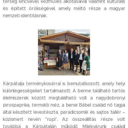
térség kincseivel, kézműves alkotásaival valamint kulturális
és épített örökségével, amely méltó része a magyar
nemzeti identitásnak.
Kárpátalja terménykosárral is bemutatkozott, amely helyi
különlegességeket tartalmazott. A benne található tartós
élelmiszerek között megtalálható volt a nagydobronyi
pirospaprika, termelői méz, a benei Bábel család nő tagjai
által készített levestészta, paradicsomlé és sajtos tallér –
közismert nevén "ropi". Az összeállítás része volt
továbbá a Kárpátalján működő Milekvárunk családi