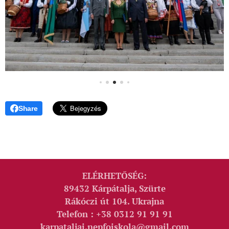
Share
ELÉRHETŐSÉG:
89432 Kárpátalja, Szürte
Rákóczi út 104. Ukrajna
Telefon : +38 0312 91 91 91
karpataljai.nepfoiskola@gmail.com