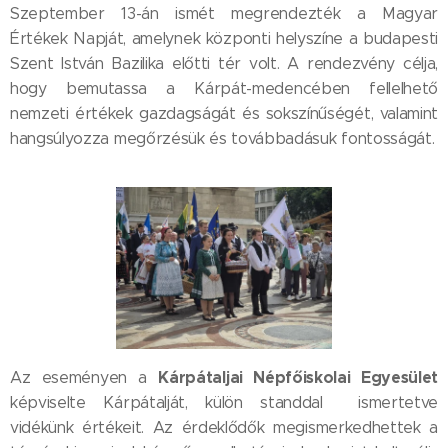
Szeptember 13-án ismét megrendezték a Magyar
Értékek Napját, amelynek központi helyszíne a budapesti
Szent István Bazilika előtti tér volt. A rendezvény célja,
hogy bemutassa a Kárpát-medencében fellelhető
nemzeti értékek gazdagságát és sokszínűségét, valamint
hangsúlyozza megőrzésük és továbbadásuk fontosságát.
Kárpátaljai Népfőiskolai Egyesület
Az eseményen a
képviselte Kárpátalját, külön standdal ismertetve
vidékünk értékeit. Az érdeklődők megismerkedhettek a