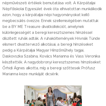
népművészeti értékek bemutatása volt. A Kárpátaljai
Népfőiskolai Egyesület évek óta elhivatottan munkálkodik
azon, hogy a kárpátaljai népi hagyományokat kellő
megbecsülés övezze. Ennek szellemiségében mutattuk
be a BY ME Treasure divatkollekciót, amelynek
különlegességét a beregi keresztszemes hímzéssel
díszített ruhák adták. A ruhaköltemények Hrivnák Tünde
elismert divattervező alkotásai, a beregi hímzéseket
pedig a Kárpátaljai Magyar Hímzőműhely tagjai,
Daskovszka Szabina, Kovács Marianna és Vass Veronika
készítették. A nagydobronyi keresztszemes hímzéseket
Őrhidi Ágnes alkotta, míg a beregi szőttesek Prófusz
Marianna keze munkáját dicsérik.