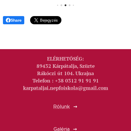
Share
ELÉRHETŐSÉG:
89432 Kárpátalja, Szürte
Rákóczi út 104. Ukrajna
Telefon : +38 0312 91 91 91
karpataljai.nepfoiskola@gmail.com
Rólunk
Galéria