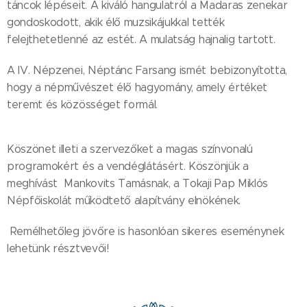
táncok lépéseit. A kiváló hangulatról a Madaras zenekar
gondoskodott, akik élő muzsikájukkal tették
felejthetetlenné az estét. A mulatság hajnalig tartott.
A IV. Népzenei, Néptánc Farsang ismét bebizonyította,
hogy a népművészet élő hagyomány, amely értéket
teremt és közösséget formál.
Köszönet illeti a szervezőket a magas színvonalú
programokért és a vendéglátásért. Köszönjük a
meghívást Mankovits Tamásnak, a Tokaji Pap Miklós
Népfőiskolát működtető alapítvány elnökének.
Remélhetőleg jövőre is hasonlóan sikeres eseménynek
lehetünk résztvevői!