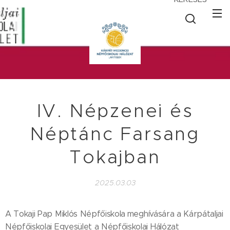
IV. Népzenei és
Néptánc Farsang
Tokajban
2025.03.03
A Tokaji Pap Miklós Népfőiskola
meghívására a Kárpátaljai
Népfőiskolai Egyesület a Népfőiskolai Hálózat