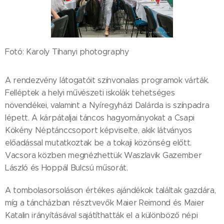
Fotó: Karoly Tihanyi photography
A rendezvény látogatóit színvonalas programok várták.
Felléptek a helyi művészeti iskolák tehetséges
növendékei, valamint a Nyíregyházi Dalárda is színpadra
lépett. A kárpátaljai táncos hagyományokat a Csapi
Kökény Néptánccsoport képviselte, akik látványos
előadással mutatkoztak be a tokaji közönség előtt.
Vacsora közben megnézhettük Waszlavik Gazember
László és Hoppál Bulcsú műsorát.
A tombolasorsoláson értékes ajándékok találtak gazdára,
míg a táncházban résztvevők Maier Reimond és Maier
Katalin irányításával sajátíthatták el a különböző népi