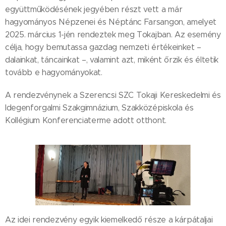
együttműködésének jegyében részt vett a már
hagyományos Népzenei és Néptánc Farsangon, amelyet
2025. március 1-jén rendeztek meg Tokajban. Az esemény
célja, hogy bemutassa gazdag nemzeti értékeinket –
dalainkat, táncainkat –, valamint azt, miként őrzik és éltetik
tovább e hagyományokat.
A rendezvénynek a Szerencsi SZC Tokaji Kereskedelmi és
Idegenforgalmi Szakgimnázium, Szakközépiskola és
Kollégium Konferenciaterme adott otthont.
Az idei rendezvény egyik kiemelkedő része a kárpátaljai