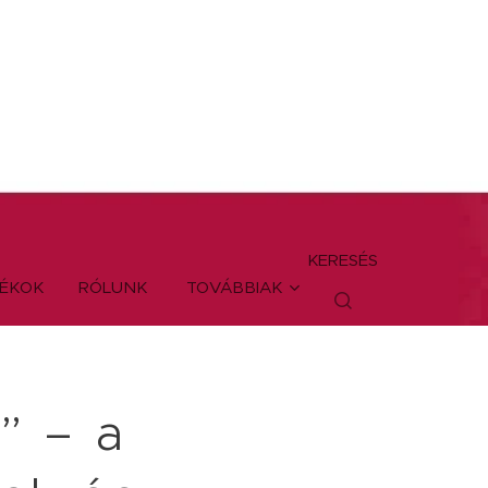
KERESÉS
TÉKOK
RÓLUNK
TOVÁBBIAK
” – a