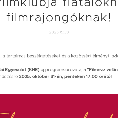
ilmklubja fiatalok
filmrajongóknak!
2025.10.30
t, a tartalmas beszélgetéseket és a közösségi élményt, a
lai Egyesület (KNE)
új programsorozata, a
"Filmezz velün
endezésre
2025. október 31-én, pénteken 17:00 órától
.