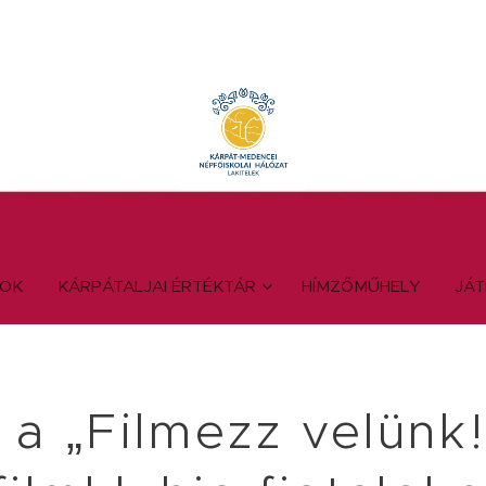
YOK
KÁRPÁTALJAI ÉRTÉKTÁR
HÍMZŐMŰHELY
JÁ
l a „Filmezz velünk!