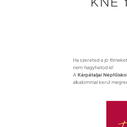
KNE f
Ha szereted a jó filmeke
nem hagyhatod ki!
A
Kárpátaljai Népfőisko
alkalommal kerül megr