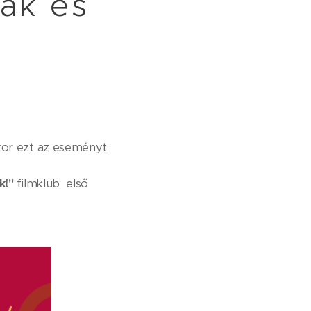
nak és
kkor ezt az eseményt
k!"
filmklub első