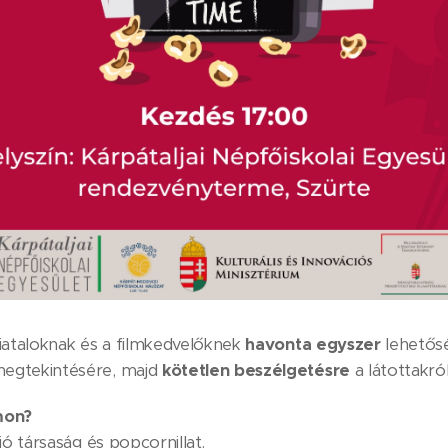
 fiataloknak és a filmkedvelőknek
havonta egyszer
lehetős
megtekintésére, majd
kötetlen beszélgetésre
a látottakró
lmon?
 jó társaság és popcornillat.