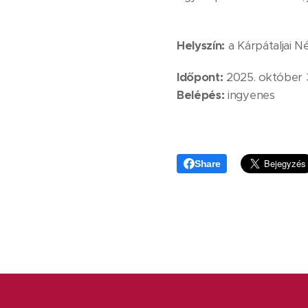
Helyszín:
a Kárpátaljai N
Időpont:
2025. október 3
Belépés:
ingyenes
Share