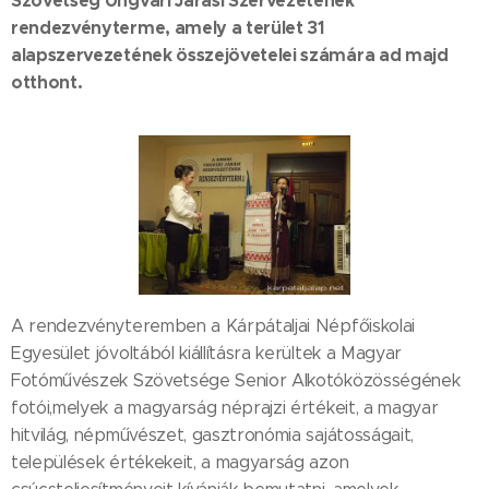
Szövetség Ungvári Járási Szervezetének
rendezvényterme, amely a terület 31
alapszervezetének összejövetelei számára ad majd
otthont.
A rendezvényteremben a Kárpátaljai Népfőiskolai
Egyesület jóvoltából kiállításra kerültek a Magyar
Fotóművészek Szövetsége Senior Alkotóközösségének
fotói,melyek a magyarság néprajzi értékeit, a magyar
hitvilág, népművészet, gasztronómia sajátosságait,
települések értékekeit, a magyarság azon