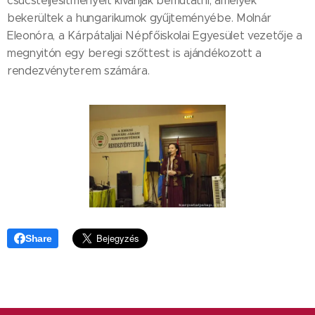
csúcsteljesítményeit kívánják bemutatni, amelyek
bekerültek a hungarikumok gyűjteményébe. Molnár
Eleonóra, a Kárpátaljai Népfőiskolai Egyesület vezetője a
megnyitón egy beregi szőttest is ajándékozott a
rendezvényterem számára.
Share