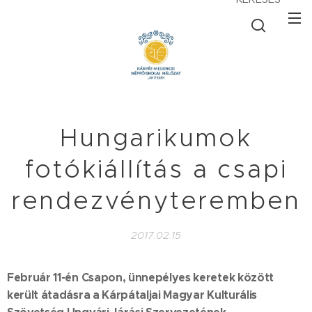
Hungarikumok
fotókiállítás a csapi
rendezvényteremben
2017.02.15
Február 11-én Csapon, ünnepélyes keretek között
került átadásra a Kárpátaljai Magyar Kulturális