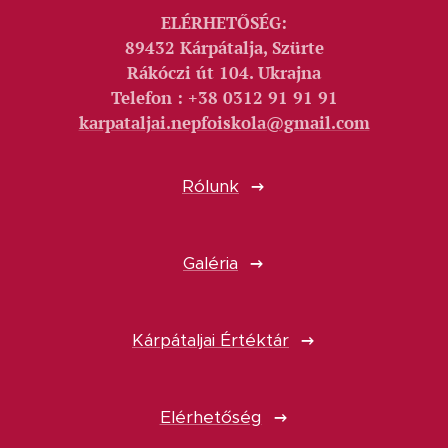
ELÉRHETŐSÉG:
89432 Kárpátalja, Szürte
Rákóczi út 104. Ukrajna
Telefon : +38 0312 91 91 91
karpataljai.nepfoiskola@gmail.com
Rólunk
Galéria
Kárpátaljai Értéktár
Elérhetőség