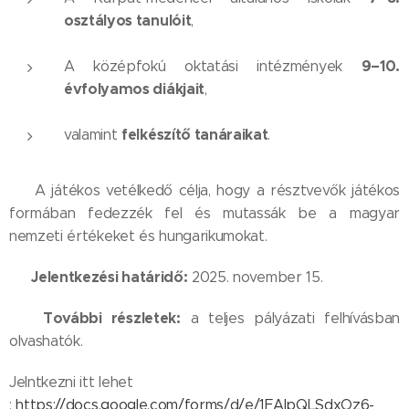
osztályos tanulóit
,
9–10.
A középfokú oktatási intézmények
évfolyamos diákjait
,
felkészítő tanáraikat
valamint
.
🏆 A játékos vetélkedő célja, hogy a résztvevők játékos
formában fedezzék fel és mutassák be a magyar
nemzeti értékeket és hungarikumokat.
Jelentkezési határidő:
📝
2025. november 15.
További részletek:
📎
a teljes pályázati felhívásban
olvashatók.
Jelntkezni itt lehet
:
https://docs.google.com/forms/d/e/1FAIpQLSdxOz6-