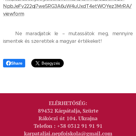
NpbJeFv222ql7we5RG3A6uW4uUxdT4etWOYez3MrRA/
viewform
👉 Ne maradjatok le – mutassátok meg, mennyire
ismeritek és szeretitek a magyar értékeket! 🇭🇺✨
Share
ELÉRHETŐSÉG:
89432 Kárpátalja, Szürte
Rákóczi út 104. Ukrajna
Telefon : +38 0312 91 91 91
karpataljai.nepfoiskola@gmail.com