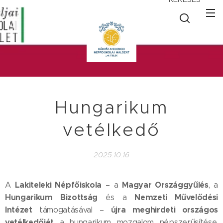
Hungarikum
vetélkedő
2025.10.16
Lakiteleki Népfőiskola
Magyar Országgyűlés
A
– a
, a
Hungarikum Bizottság
Nemzeti Művelődési
és a
Intézet
újra meghirdeti országos
támogatásával –
vetélkedőjét
a hungarikum mozgalom népszerűsítése,