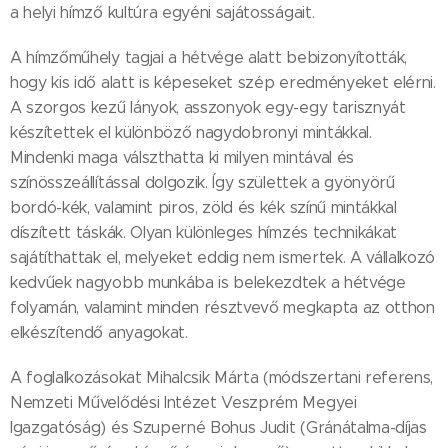
a helyi hímző kultúra egyéni sajátosságait.
A hímzőműhely tagjai a hétvége alatt bebizonyították,
hogy kis idő alatt is képeseket szép eredményeket elérni.
A szorgos kezű lányok, asszonyok egy-egy tarisznyát
készítettek el különböző nagydobronyi mintákkal.
Mindenki maga válszthatta ki milyen mintával és
színösszeállítással dolgozik. Így születtek a gyönyörű
bordó-kék, valamint piros, zöld és kék színű mintákkal
díszített táskák. Olyan különleges hímzés technikákat
sajátíthattak el, melyeket eddig nem ismertek. A vállalkozó
kedvűek nagyobb munkába is belekezdtek a hétvége
folyamán, valamint minden résztvevő megkapta az otthon
elkészítendő anyagokat.
A foglalkozásokat Mihalcsik Márta (módszertani referens,
Nemzeti Művelődési Intézet Veszprém Megyei
Igazgatóság) és Szuperné Bohus Judit (Gránátalma-díjas