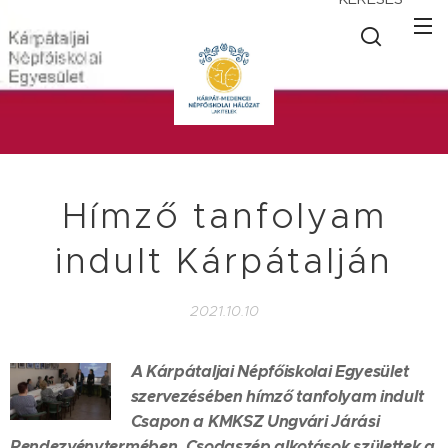
Hímző tanfolyam
indult Kárpátalján
2021.10.10
A Kárpátaljai Népfőiskolai Egyesület
szervezésében hímző tanfolyam indult
Csapon a KMKSZ Ungvári Járási
Rendezvénytermében. Csodaszép alkotások születtek a