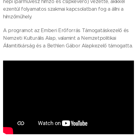
népi iparművész hímző és csipkeverő) vezette, akikkel
ezentúl folyamatos szakmai kapcsolatban fog a állni a
hímzőműhely.
A programot az Emberi Erőforrás Támogatáskezelő és
Nemzeti Kulturális Alap, valamint a Nemzetpolitikai
Államtitkárság és a Bethlen Gábor Alapkezelő támogatta.