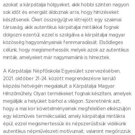
azokat a kárpátaljai hölgyeket, akik hobbi szinten nagyon
sok időt és energiát áldoznak arra, hogy hímzéseket
készítsenek. Őket összegyűjtve létrejött egy szakmai
társaság, akik autentikus kárpátaljai mintákkal fognak
dolgozni ezentúl, ezzel is szolgálva a kárpátaljai magyar
közösség hagyományainak fennmaradását. Elsődleges
célünk, hogy megismerhessék, melyek azok az autentikus
minták, amelyeket már nagymamáink is hímeztek.
A Kárpátaljai Népfőiskolai Egyesület szervezésében,
2021. október 21-24. között megrendezésre kerülő
képzési hétvégén megalakult a Kárpátaljai Magyar
Hímzőműhely. Olyan termékeket fognak készíteni, amelyek
megállják a helyüket bárhol a világon. Szeretnénk azt,
hogy a mai kor követelményeinek megfelelően elkészüljön
egy kézműves termékcsalád, amely kárpátaljai mintákra
épül, ezzel megismertessük és népszerűsítsük vidékünk
autentikus népművészeti motívumait, valamint megőrizzük