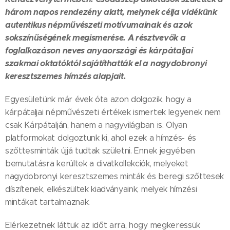
három napos rendezény alatt, melynek célja vidékünk
autentikus népművészeti motívumainak és azok
sokszínűségének megismerése.
A résztvevők a
foglalkozáson neves anyaországi és kárpátaljai
szakmai oktatóktól sajátíthatták el a nagydobronyi
keresztszemes hímzés alapjait.
Egyesületünk már évek óta azon dolgozik, hogy a
kárpátaljai népművészeti értékek ismertek legyenek nem
csak Kárpátalján, hanem a nagyvilágban is. Olyan
platformokat dolgoztunk ki, ahol ezek a hímzés- és
szőttesminták újjá tudtak születni. Ennek jegyében
bemutatásra kerültek a divatkollekciók, melyeket
nagydobronyi keresztszemes minták és beregi szőttesek
díszítenek, elkészültek kiadványaink, melyek hímzési
mintákat tartalmaznak.
Elérkezetnek láttuk az időt arra, hogy megkeressük