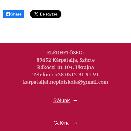
Share
ELÉRHETŐSÉG:
89432 Kárpátalja, Szürte
Rákóczi út 104. Ukrajna
Telefon : +38 0312 91 91 91
karpataljai.nepfoiskola@gmail.com
Rólunk
Galéria