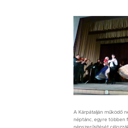
A Kárpátalján működő n
néptánc, egyre többen f
népszerűsítését célozzák