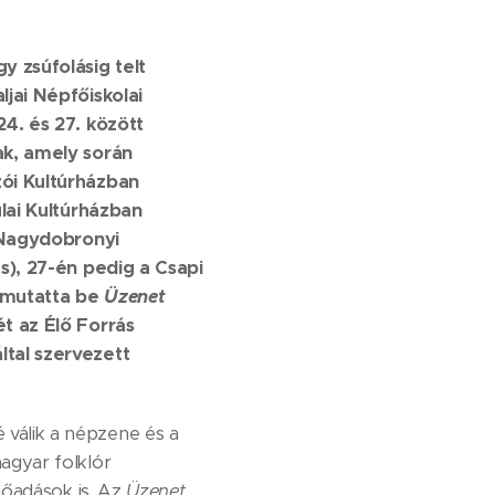
y zsúfolásig telt
jai Népfőiskolai
4. és 27. között
ak, amely során
ói Kultúrházban
ulai Kultúrházban
a Nagydobronyi
s), 27-én pedig a Csapi
) mutatta be
Üzenet
t az Élő Forrás
tal szervezett
válik a népzene és a
agyar folklór
lőadások is. Az
Üzenet