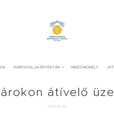
YOK
KÁRPÁTALJAI ÉRTÉKTÁR
HÍMZŐMŰHELY
JÁ
árokon átívelő üz
2015.10.06