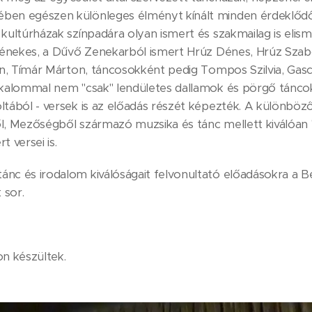
en egészen különleges élményt kínált minden érdeklődő f
kultúrházak színpadára olyan ismert és szakmailag is elis
alénekes, a Dűvő Zenekarból ismert Hrúz Dénes, Hrúz Szab
án, Tímár Márton, táncosokként pedig Tompos Szilvia, Gasc
lkalommal nem "csak" lendületes dallamok és pörgő tánco
tából - versek is az előadás részét képezték. A különböző
, Mezőségből származó muzsika és tánc mellett kiválóan "
 versei is.
nc és irodalom kiválóságait felvonultató előadásokra a 
 sor.
n készültek.