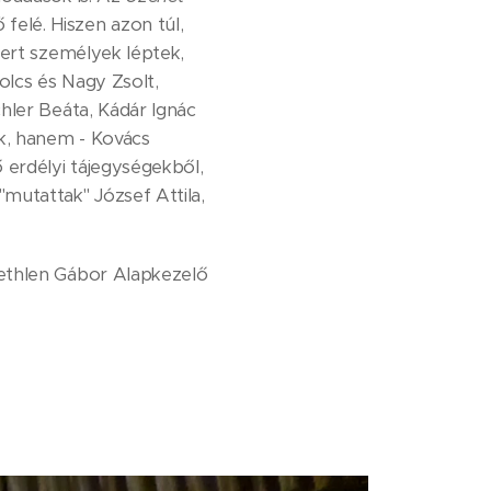
elé. Hiszen azon túl,
mert személyek léptek,
olcs és Nagy Zsolt,
hler Beáta, Kádár Ignác
k, hanem - Kovács
 erdélyi tájegységekből,
mutattak" József Attila,
Bethlen Gábor Alapkezelő