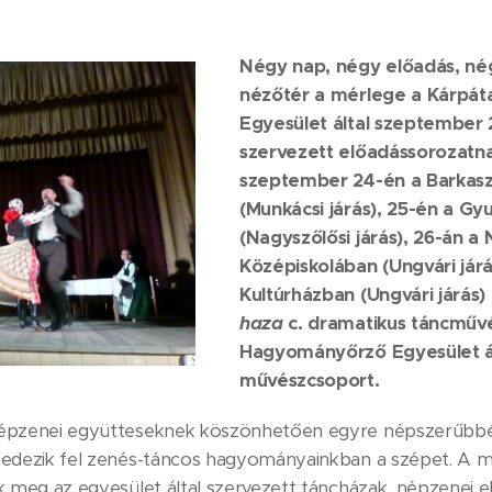
Négy nap, négy előadás, nég
nézőtér a mérlege a Kárpátal
Egyesület által szeptember 2
szervezett előadássorozatn
szeptember 24-én a Barkasz
(Munkácsi járás), 25-én a Gy
(Nagyszőlősi járás), 26-án 
Középiskolában (Ungvári járá
Kultúrházban (Ungvári járás
haza
c. dramatikus táncművé
Hagyományőrző Egyesület ál
művészcsoport.
épzenei együtteseknek köszönhetően egyre népszerűbbé 
edezik fel zenés-táncos hagyományainkban a szépet. A m
 meg az egyesület által szervezett táncházak, népzenei e