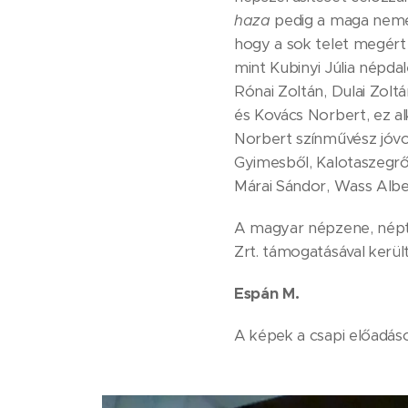
haza
pedig a maga neméb
hogy a sok telet megért 
mint Kubinyi Júlia népd
Rónai Zoltán, Dulai Zolt
és Kovács Norbert, ez a
Norbert színművész jóvol
Gyimesből, Kalotaszegről
Márai Sándor, Wass Albert
A magyar népzene, néptá
Zrt. támogatásával került
Espán M.
A képek a csapi előadáso