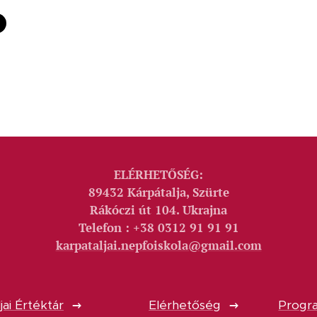
ELÉRHETŐSÉG:
89432 Kárpátalja, Szürte
Rákóczi út 104. Ukrajna
Telefon : +38 0312 91 91 91
karpataljai.nepfoiskola@gmail.com
jai Értéktár
Elérhetőség
Progra