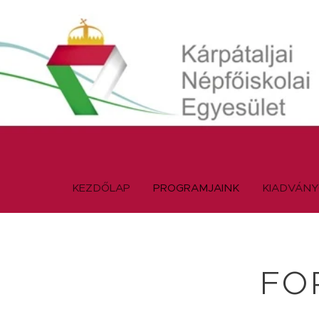
KEZDŐLAP
PROGRAMJAINK
KIADVÁN
FO