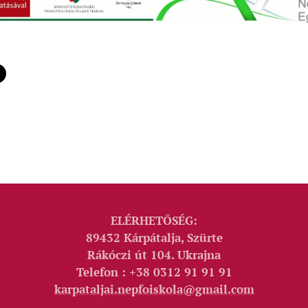
ELÉRHETŐSÉG:
89432 Kárpátalja, Szürte
Rákóczi út 104. Ukrajna
Telefon : +38 0312 91 91 91
karpataljai.nepfoiskola@gmail.com