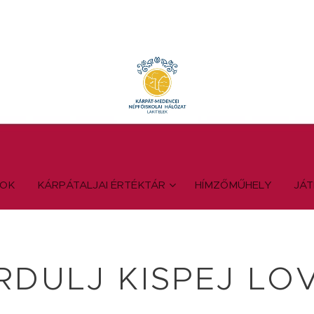
YOK
KÁRPÁTALJAI ÉRTÉKTÁR
HÍMZŐMŰHELY
JÁ
RDULJ KISPEJ LO