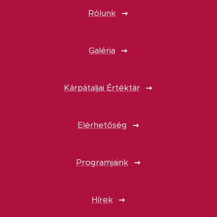
Rólunk
Galéria
Kárpátaljai Értéktár
Elérhetőség
Programjaink
Hírek