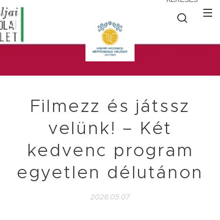
Filmezz és játssz
velünk! – Két
kedvenc program
egyetlen délutánon
2026.05.07