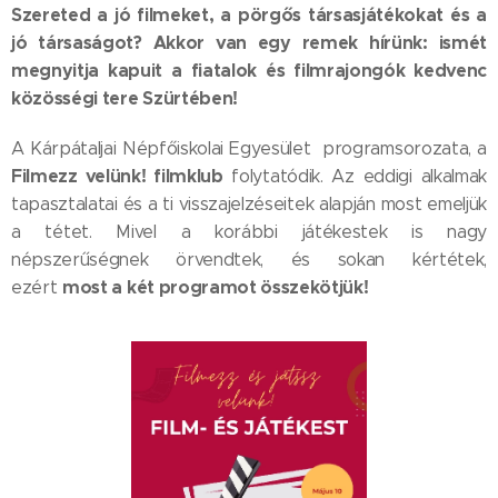
Szereted a jó filmeket, a pörgős társasjátékokat és a
jó társaságot? Akkor van egy remek hírünk: ismét
megnyitja kapuit a fiatalok és filmrajongók kedvenc
közösségi tere Szürtében!
A Kárpátaljai Népfőiskolai Egyesület programsorozata, a
Filmezz velünk! filmklub
folytatódik. Az eddigi alkalmak
tapasztalatai és a ti visszajelzéseitek alapján most emeljük
a tétet. Mivel a korábbi játékestek is nagy
népszerűségnek örvendtek, és sokan kértétek,
most a két programot összekötjük!
ezért