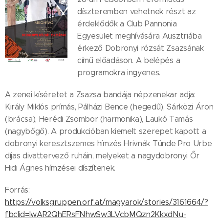
díszteremben vehetnek részt az
érdeklődők a Club Pannonia
Egyesület meghívására Ausztriába
érkező Dobronyi rózsát Zsazsának
című előadáson. A belépés a
programokra ingyenes.
A zenei kíséretet a Zsazsa bandája népzenekar adja:
Király Miklós prímás, Pálházi Bence (hegedű), Sárközi Áron
(brácsa), Herédi Zsombor (harmonika), Laukó Tamás
(nagybőgő). A produkcióban kiemelt szerepet kapott a
dobronyi keresztszemes hímzés Hrivnák Tünde Pro Urbe
díjas divattervező ruháin, melyeket a nagydobronyi Őr
Hidi Ágnes hímzései díszítenek.
Forrás:
https://volksgruppen.orf.at/magyarok/stories/3161664/?
fbclid=IwAR2QhERsFNhwSw3LVcbMQzn2KkxdNu-