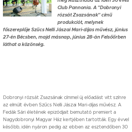
meg Ausztriába az idén 30 éves
Club Pannonia. A "Dobronyi
rózsát Zsazsának" című
produkciót, melynek
főszereplője Szűcs Nelli Jászai Mari-díjas művész, június
27-én Bécsben, majd másnap, június 28-án Felsőőrben
láthat a közönség.
Dobronyi rózsát Zsazsának címmel új előadást vitt színre
az elmúlt évben Szűcs Nelli Jászai Mari-díjas művész. A
Fedák Sári életének epizódjait bemutató premiert a
Nagydobronyi Magyar Ház kertjében tartották. Egy évvel
később, idén nyáron pedig az ebben az esztendőben 30