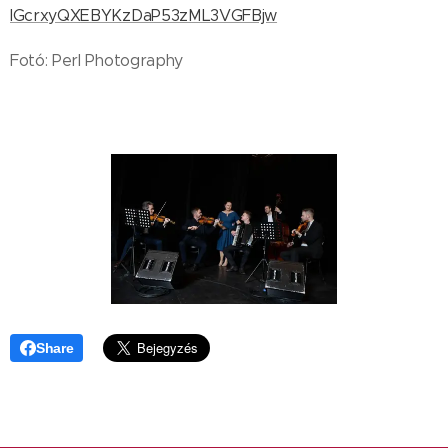
lGcrxyQXEBYKzDaP53zML3VGFBjw
Fotó: Perl Photography
Share