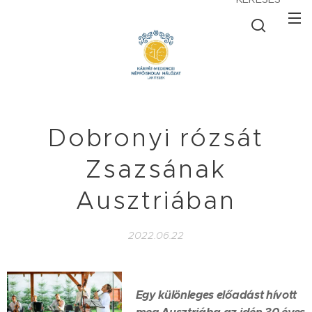
Dobronyi rózsát
Zsazsának
Ausztriában
2022.06.22
Egy különleges előadást hívott