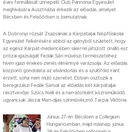
éves fennállását ünnepelő Club Pannonia Egyesület
meghívására Ausztriába érkezik az előadás, amelyet
Bécsben és Felsőőrben is bemutatnak.
A Dobronyi rózsát Zsazsának a Kárpátaljai Népfőiskolai
Egyesület felkérésére abból az igényből született, hogy
az egész Kárpát-medencében sikerrel játszott önálló est
prózai igazságát Fedák Sári művészi természetéhez
híven igazi énekes-zenés élménnyé varázsolja. Az előadás
központi gondolata az elvándorlás és a szülőföld iránt
érzett, soha nem múló szeretet. Ebben osztozik a
beregszászi Fedák Sárival az előadás két kárpátaljai
résztvevője: Szűcs Nelli és a narrátorként közreműködő,
ugyancsak Jászai Mari-díjas színművésznő Tarpai Viktória.
Június 27-én Bécsben a Collegium
Hungaricumban, majd másnap, június
28-án Felsőőrben református