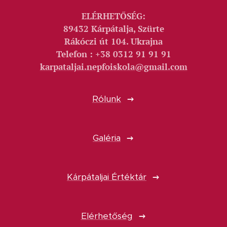
ELÉRHETŐSÉG:
89432 Kárpátalja, Szürte
Rákóczi út 104. Ukrajna
Telefon : +38 0312 91 91 91
karpataljai.nepfoiskola@gmail.com
Rólunk
Galéria
Kárpátaljai Értéktár
Elérhetőség