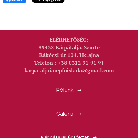
ELÉRHETŐSÉG:
89432 Kárpátalja, Szürte
Rákóczi út 104. Ukrajna
Telefon : +38 0312 91 91 91
karpataljai.nepfoiskola@gmail.com
Rólunk
Galéria
Kárpátaljai Értéktár