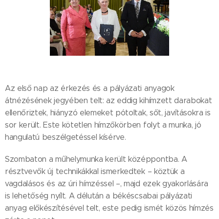
Az első nap az érkezés és a pályázati anyagok
átnézésének jegyében telt: az eddig kihímzett darabokat
ellenőriztek, hiányzó elemeket pótoltak, sőt, javításokra is
sor került. Este kötetlen hímzőkörben folyt a munka, jó
hangulatú beszélgetéssel kísérve.
Szombaton a műhelymunka került középpontba. A
résztvevők új technikákkal ismerkedtek – köztük a
vagdalásos és az úri hímzéssel –, majd ezek gyakorlására
is lehetőség nyílt. A délután a békéscsabai pályázati
anyag előkészítésével telt, este pedig ismét közös hímzés