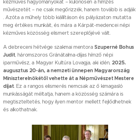
kézműves hagyományokat – különösen a hímzés
művészetét – ne csak megőrizzék, hanem tovább is adják
. Azóta a műhely több kiállításon és pályázaton mutatta
meg értékes munkáit, és mára a Kárpát-medencei népi
kézműves közösség elismert szereplőjévé vált.
Szuperné Bohus
A debreceni hétvége szakmai mentora
Judit
, háromszoros Gránátalma-díjas hímző népi
2025.
iparművész, a Magyar Kultúra Lovagja, aki idén,
augusztus 20-án, a nemzeti ünnepen Magyarország
Miniszterelnökétől vehette át a Népművészet Mestere
díjat
. Ez a rangos elismerés nemcsak az ő kimagasló
munkásságát méltatja, hanem a közösség számára is
megtiszteltetés, hogy ilyen mentor mellett fejlődhetnek
és alkothatnak.