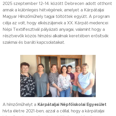
2025 szeptember 12–14. között Debrecen adott otthont
annak a különleges hétvégének, amelyet a Kárpátaljai
Magyar Hímzőműhely tagjai töltöttek együtt. A program
célja az volt, hogy elkészüljenek a XX. Kárpát-medencei
Népi Textilfesztivál pályázati anyagai, valamint hogy a
résztvevők közös hímzési alkalmak keretében erősítsék
szakmai és baráti kapcsolataikat.
Kárpátaljai Népfőiskolai Egyesület
A hímzőműhelyt a
hívta életre 2021-ben, azzal a céllal, hogy a kárpátaljai