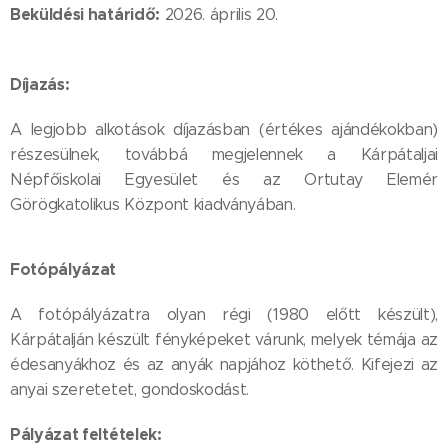
Beküldési határidő:
2026. április 20.
Díjazás:
A legjobb alkotások díjazásban (értékes ajándékokban)
részesülnek, továbbá megjelennek a Kárpátaljai
Népfőiskolai Egyesület és az Ortutay Elemér
Görögkatolikus Központ kiadványában.
Fotópályázat
A fotópályázatra olyan régi (1980 előtt készült),
Kárpátalján készült fényképeket várunk, melyek témája az
édesanyákhoz és az anyák napjához köthető. Kifejezi az
anyai szeretetet, gondoskodást.
Pályázat feltételek: