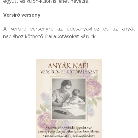
együtt és külön-külön is lehet nevezni.
Versíró verseny
A versíró versenyre az édesanyákhoz és az anyák
napjához köthető lírai alkotásokat várunk.