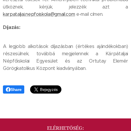
ütköznek, kérjük, jelezzék azt a
karpataljai.nepfoiskola@gmail.com
e-mail címen.
Díjazás:
A legjobb alkotások díjazásban (értékes ajándékokban)
részesülnek, továbbá megjelennek a Kárpátaljai
Népfőiskolai Egyesület és az Ortutay Elemér
Görögkatolikus Központ kiadványában.
Share
ELÉRHETŐSÉG: