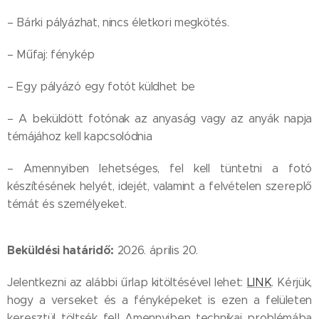
– Bárki pályázhat, nincs életkori megkötés.
– Műfaj: fénykép
– Egy pályázó egy fotót küldhet be
– A beküldött fotónak az anyaság vagy az anyák napja
témájához kell kapcsolódnia
– Amennyiben lehetséges, fel kell tüntetni a fotó
készítésének helyét, idejét, valamint a felvételen szereplő
témát és személyeket.
Beküldési határidő:
2026. április 20.
Jelentkezni az alábbi űrlap kitöltésével lehet:
LINK
. Kérjük,
hogy a verseket és a fényképeket is ezen a felületen
keresztül töltsék fel! Amennyiben technikai problémába