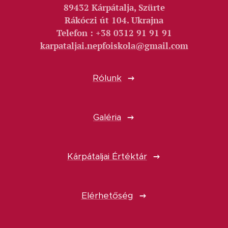
89432 Kárpátalja, Szürte
Rákóczi út 104. Ukrajna
Telefon : +38 0312 91 91 91
karpataljai.nepfoiskola@gmail.com
Rólunk
Galéria
Kárpátaljai Értéktár
Elérhetőség