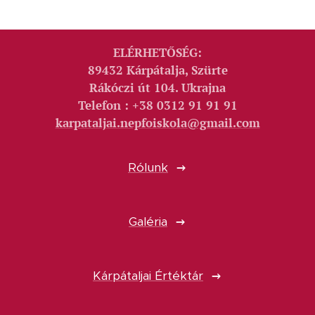
ELÉRHETŐSÉG:
89432 Kárpátalja, Szürte
Rákóczi út 104. Ukrajna
Telefon : +38 0312 91 91 91
karpataljai.nepfoiskola@gmail.com
Rólunk
Galéria
Kárpátaljai Értéktár