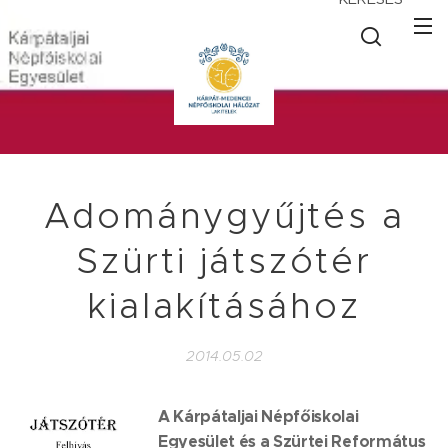
Adománygyűjtés a
Szürti játszótér
kialakításához
2014.05.02
A Kárpátaljai Népfőiskolai
Egyesület és a Szürtei Református