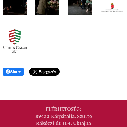
Share
ELÉRHETŐSÉG:
89432 Kárpátalja, Szürte
Rákóczi út 104. Ukrajna