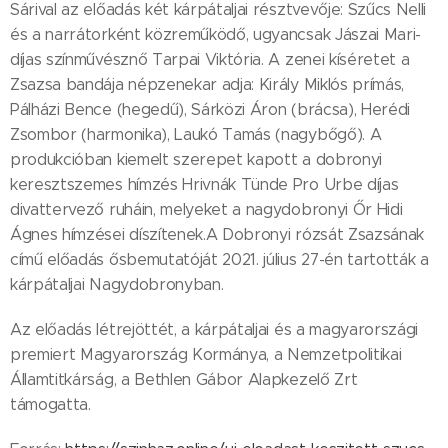
Sárival az előadás két kárpátaljai résztvevője: Szűcs Nelli
és a narrátorként közreműködő, ugyancsak Jászai Mari-
díjas színművésznő Tarpai Viktória. A zenei kíséretet a
Zsazsa bandája népzenekar adja: Király Miklós prímás,
Pálházi Bence (hegedű), Sárközi Áron (brácsa), Herédi
Zsombor (harmonika), Laukó Tamás (nagybőgő). A
produkcióban kiemelt szerepet kapott a dobronyi
keresztszemes hímzés Hrivnák Tünde Pro Urbe díjas
divattervező ruháin, melyeket a nagydobronyi Őr Hidi
Ágnes hímzései díszítenek.A Dobronyi rózsát Zsazsának
című előadás ősbemutatóját 2021. július 27-én tartották a
kárpátaljai Nagydobronyban.
Az előadás létrejöttét, a kárpátaljai és a magyarországi
premiert Magyarország Kormánya, a Nemzetpolitikai
Államtitkárság, a Bethlen Gábor Alapkezelő Zrt
támogatta.