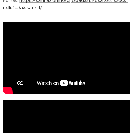
Forrás:
https://szinhaz.online/uj-eloadast-keszitett-szucs-
nelli-fedak-sarirol/