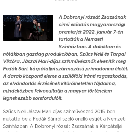
A Dobronyi rózsát Zsazsának
című előadás magyarországi
premierjét 2022. január 7-én
tartották a Nemzeti
Színházban. A dalokban és
nótákban gazdag produkcióban, Szűcs Nelli és Tarpai
Viktóra, Jászai Mari-díjas színművésznők elvenítik meg
Fedák Sári, kárpátaljai származású primadonna életét.
A darab központi eleme a szülőföld iránti ragaszkodás,
az elvándorlás érzésének kitörölhetetlen fájdalma,
mindeközben felvonultatja a magyar történelem
legnehezebb sorsfordulóit.
Szűcs Nelli Jászai Mari-díjas színművésznő 2015-ben
mutatta be a Fedák Sáriról szóló önálló estjét a Nemzeti
Színházban. A Dobronyi rózsát Zsazsának a Kárpátaljai