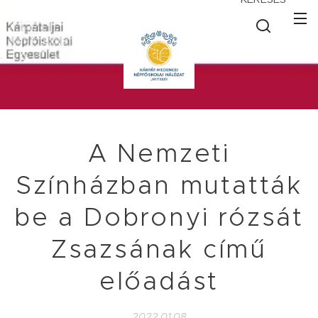
A Nemzeti
Színházban mutatták
be a Dobronyi rózsát
Zsazsának című
előadást
2022.01.08