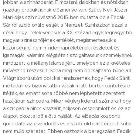
jobban a színházbarát. E mostani, dalokban és nótákban
gazdag produkciónak előzménye van: Szűcs Nelli Jászai
Mari-díjas színművésznő 2015-ben mutatta be a Fedák
Sáriról szóló önálló estjét a Nemzeti Színházban azzal a
céllal, hogy "felelevenítsük a XX. század egyik legnagyobb
magyar színésznőjének emlékét, megismertessük a
közönséggel nem mindennapi életének részleteit és
igazságát, valamint elégtételt szolgáltassunk személyének
mindazért a méltánytalanságért, amelyben ez a kivételes
művésznő részesült. Soha meg nem bocsájtható bűne a II.
Világháború utáni politikai rendszernek, hogy Fedák Sárit
méltatlan és bizonyítatlan vádak miatt börtönbüntetésre
ítélték, és emiatt soha többé nem léphetett szeretett
hazájában színpadra. Mikor végleg kiderült számára, hogy
a színpadra nincs visszaút, teljesen összeomlott és ez az
állapot okozta idő előtti halálát".Az előadás központi
gondolata az elvándorlás és a szülőföld iránt érzett, soha
nem múló szeretet. Ebben osztozik a beregszászi Fedák