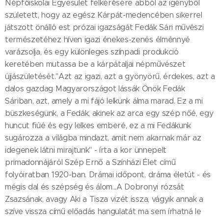
Népfőiskolai Egyesület felkérésére abból az igényből
született, hogy az egész Kárpát-medencében sikerrel
játszott önálló est prózai igazságát Fedák Sári művészi
természetéhez híven igazi énekes-zenés élménnyé
varázsolja, és egy különleges színpadi produkció
keretében mutassa be a kárpátaljai népművészet
újjászületését."Azt az igazi, azt a gyönyörű, érdekes, azt a
dalos gazdag Magyarországot lássák Önök Fedák
Sáriban, azt, amely a mi fájó lelkünk álma marad. Ez a mi
büszkeségünk, a Fedák, akinek az arca egy szép nőé, egy
huncut fiúé és egy lelkes emberé, ez a mi Fedákunk
sugározza a világba mindazt, amit nem akarnak már az
idegenek látni mirajtunk" - írta a kor ünnepelt
primadonnájáról Szép Ernő a Színházi Élet című
folyóiratban 1920-ban. Drámai időpont, dráma életút - és
mégis dal és szépség és álom...A Dobronyi rózsát
Zsazsának, avagy Aki a Tisza vizét issza, vágyik annak a
szíve vissza című előadás hangulatát ma sem írhatná le